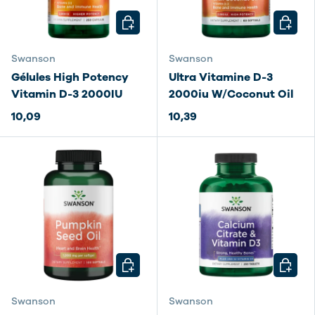
CHOISIR LES OPTIONS
CHOISI
Swanson
Swanson
Gélules High Potency
Ultra Vitamine D-3
Vitamin D-3 2000IU
2000iu W/Coconut Oil
10,09
10,39
CHOISIR LES OPTIONS
CHOISI
Swanson
Swanson