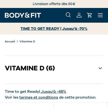
Livraison offerte dès 50€
ALLER AU CONTENU
Menu
Recherche
Se connecter
Panier
Recherche
Rechercher
TIME TO GET READY | Jusqu'à -70%
Accueil
Vitamine D
VITAMINE D
(6)
Time to get Ready
| Jusqu'à -48%
Voir les
termes et conditions
de cette promotion.