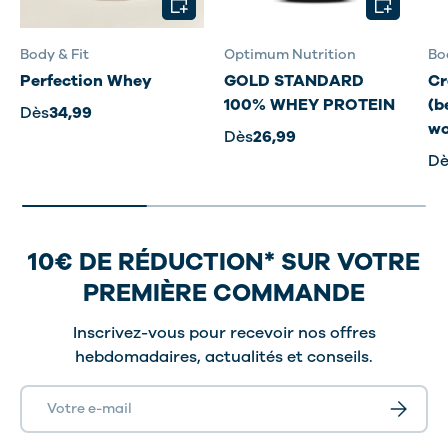
Body & Fit
Optimum Nutrition
Bo
Perfection Whey
GOLD STANDARD
Cr
100% WHEY PROTEIN
(b
Dès
34,99
wo
Dès
26,99
Dè
10€ DE RÉDUCTION* SUR VOTRE
PREMIÈRE COMMANDE
Inscrivez-vous pour recevoir nos offres
hebdomadaires, actualités et conseils.
E-mail
S’inscrir