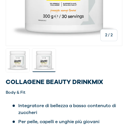
di
2
/
2
Carica immagine 1 nella visualizzazione galleria
Carica immagine 2 nella visualizzazione gal
COLLAGENE BEAUTY DRINKMIX
Body & Fit
Integratore di bellezza a basso contenuto di
zuccheri
Per pelle, capelli e unghie più giovani