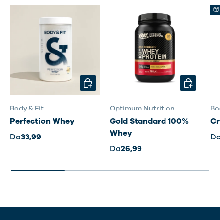
SCEGLI OPZIONI
SCEGLI OP
Body & Fit
Optimum Nutrition
Bo
Perfection Whey
Gold Standard 100%
Cr
Whey
Da
33,99
D
Da
26,99