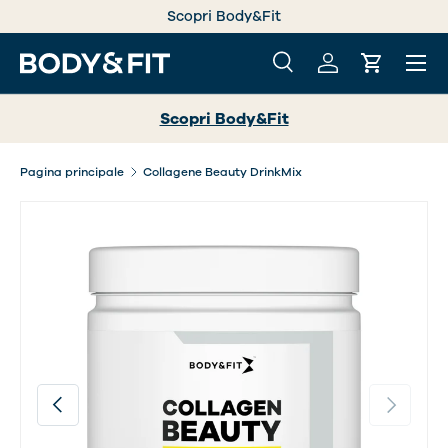
Scopri Body&Fit
PASSA AI CONTENUTI
Menu
Cerca
Accedi
Carrello
Cerca
Cerca
Scopri Body&Fit
Pagina principale
Collagene Beauty DrinkMix
L’immagine 2 è ora disponibile nella visualizzazione gall
Indietro
Avanti