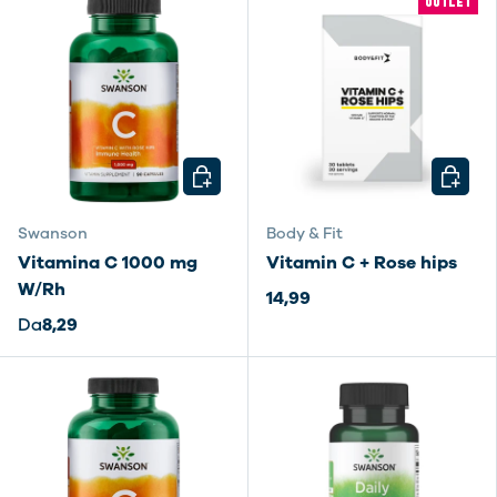
OUTLET
SCEGLI OPZIONI
SCEGLI
Swanson
Body & Fit
Vitamina C 1000 mg
Vitamin C + Rose hips
W/Rh
14,99
Da
8,29