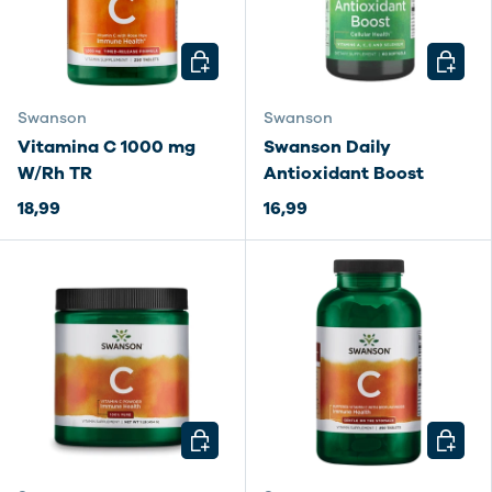
SCEGLI OPZIONI
SCEGLI
Swanson
Swanson
Vitamina C 1000 mg
Swanson Daily
W/Rh TR
Antioxidant Boost
18,99
16,99
SCEGLI OPZIONI
SCEGLI