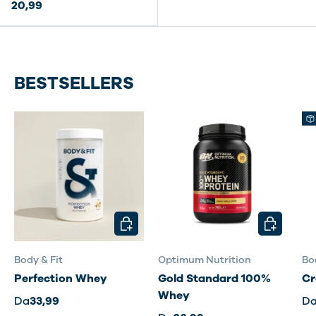
20,99
BESTSELLERS
SCEGLI OPZIONI
SCEGLI OP
Body & Fit
Optimum Nutrition
Bo
Perfection Whey
Gold Standard 100%
Cr
Whey
Da
33,99
D