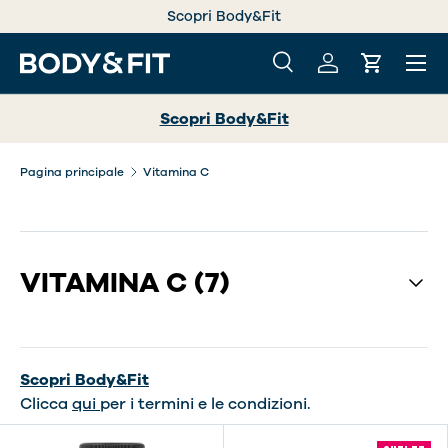
Scopri Body&Fit
PASSA AI CONTENUTI
Menu
Cerca
Accedi
Carrello
Cerca
Cerca
Scopri Body&Fit
Pagina principale
Vitamina C
VITAMINA C
(7)
Scopri Body&Fit
Clicca
qui
per i termini e le condizioni.