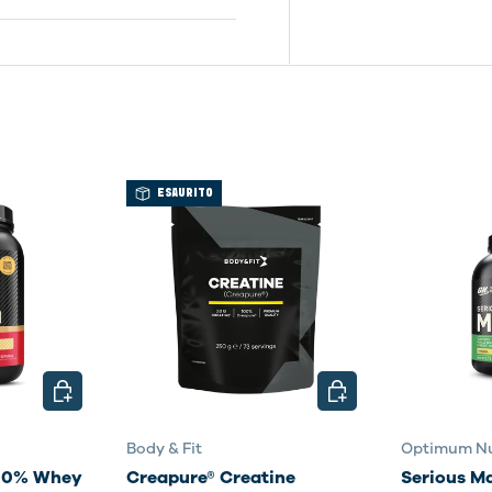
ESAURITO
SCEGLI OPZIONI
SCEGLI OPZIONI
Body & Fit
Optimum Nu
100% Whey
Creapure® Creatine
Serious M