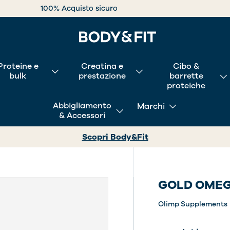
100% Acquisto sicuro
Proteine e
Creatina e
Cibo &
bulk
prestazione
barrette
proteiche
Abbigliamento
Marchi
& Accessori
Scopri Body&Fit
GOLD OMEG
e galleria
Olimp Supplements