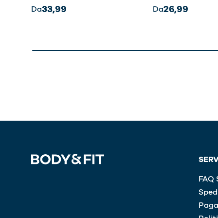
33,99
26,99
Da
Da
SERV
FAQ S
Spedi
Paga