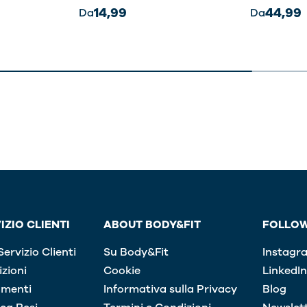
14,99
44,99
Da
Da
IZIO CLIENTI
ABOUT BODY&FIT
FOLLOW
ervizio Clienti
Su Body&Fit
Instagr
zioni
Cookie
LinkedIn
menti
Informativa sulla Privacy
Blog