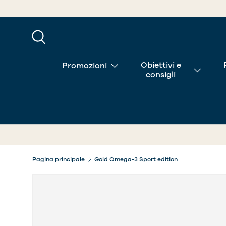
PASSA AI CONTENUTI
Cerca
Obiettivi e
Promozioni
consigli
Pagina principale
Gold Omega-3 Sport edition
L’immagine 2 è ora disponibile nella visualizzazion