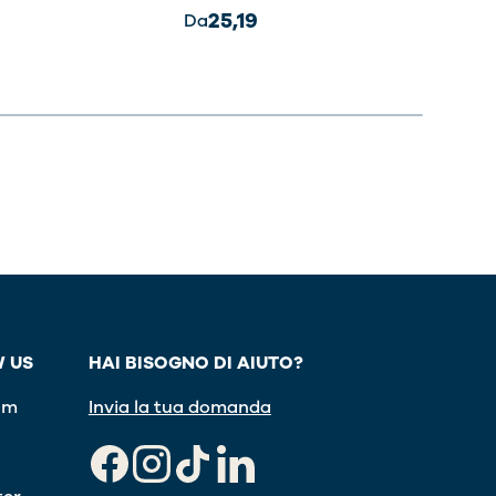
35,
25,19
Da
 US
HAI BISOGNO DI AIUTO?
am
Invia la tua domanda
Facebook
Instagram
TikTok
LinkedIn