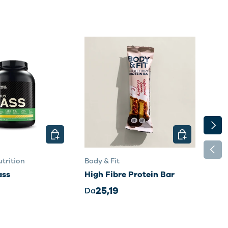
AVAN
SCEGLI OPZIONI
SCEGLI OPZIO
INDIE
trition
Body & Fit
Body
ass
High Fibre Protein Bar
Sma
35,
25,19
Da