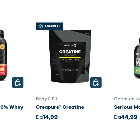
ESAURITO
SCEGLI OPZIONI
SCEGLI OPZIONI
Body & Fit
Optimum Nu
100% Whey
Creapure® Creatine
Serious M
14,99
44,99
Da
Da