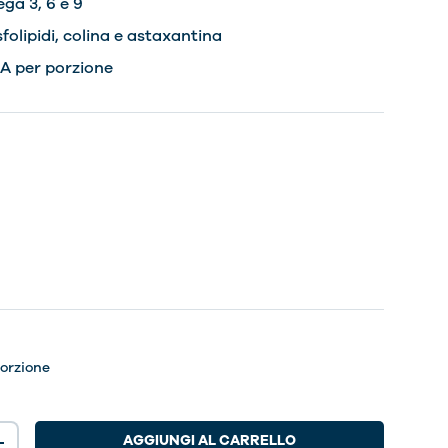
ga 3, 6 e 9
folipidi, colina e astaxantina
PA per porzione
porzione
AGGIUNGI AL CARRELLO