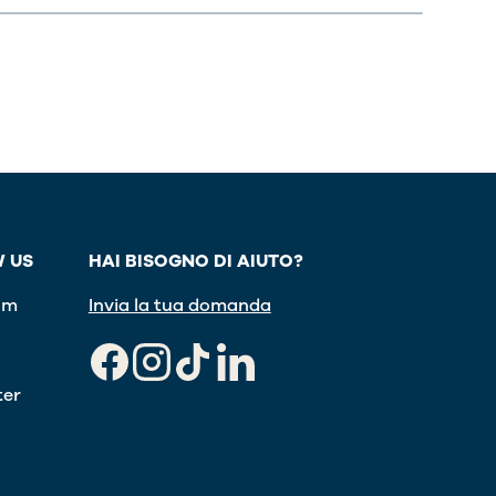
 US
HAI BISOGNO DI AIUTO?
am
Invia la tua domanda
Facebook
Instagram
TikTok
LinkedIn
ter