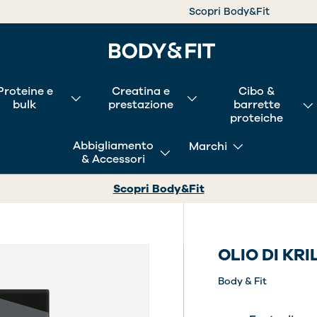
Scopri Body&Fit
Proteine e
Creatina e
Cibo &
bulk
prestazione
barrette
proteiche
Abbigliamento
Marchi
& Accessori
Scopri Body&Fit
OLIO DI KRI
Body & Fit