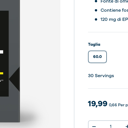
Fonte di ome
Contiene fos
120 mg di E
Taglia
60.0
30 Servings
19,99
0,66
Per 
Q.tà