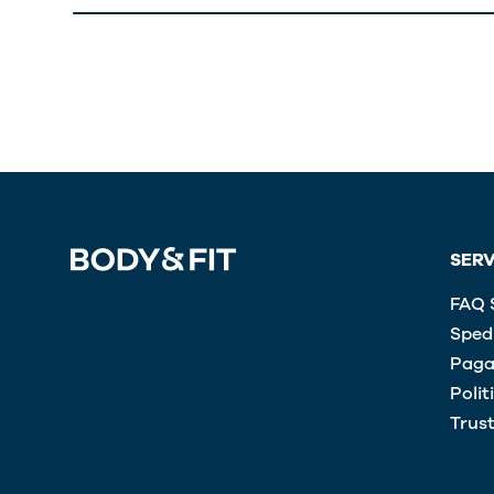
SERV
FAQ S
Spedi
Paga
Polit
Trus