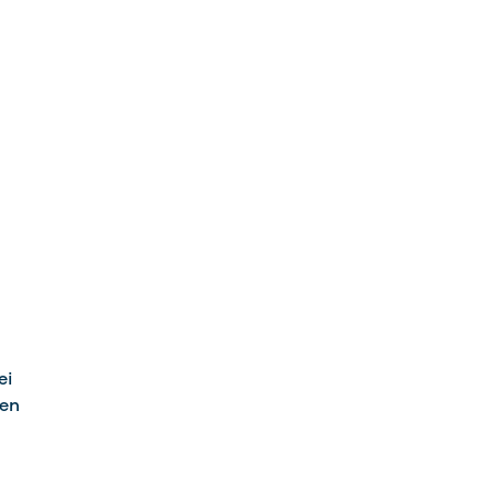
ei
gen