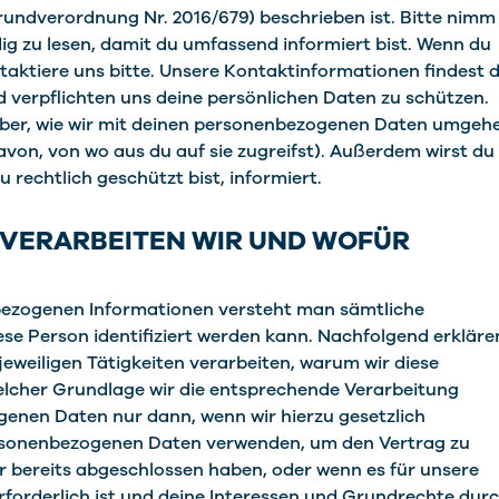
undverordnung Nr. 2016/679) beschrieben ist. Bitte nimm
dig zu lesen, damit du umfassend informiert bist. Wenn du
taktiere uns bitte. Unsere Kontaktinformationen findest 
 verpflichten uns deine persönlichen Daten zu schützen.
über, wie wir mit deinen personenbezogenen Daten umgeh
on, von wo aus du auf sie zugreifst). Außerdem wirst du
 rechtlich geschützt bist, informiert.
VERARBEITEN WIR UND WOFÜR
ezogenen Informationen versteht man sämtliche
se Person identifiziert werden kann. Nachfolgend erkläre
jeweiligen Tätigkeiten verarbeiten, warum wir diese
cher Grundlage wir die entsprechende Verarbeitung
enen Daten nur dann, wenn wir hierzu gesetzlich
personenbezogenen Daten verwenden, um den Vertrag zu
er bereits abgeschlossen haben, oder wenn es für unsere
erforderlich ist und deine Interessen und Grundrechte dur