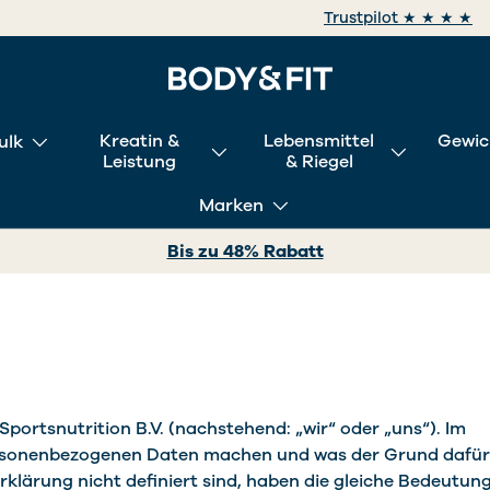
Trustpilot ★ ★ ★ ★
Kreatin &
Lebensmittel
Gewic
ulk
Leistung
& Riegel
Marken
Bis zu 48% Rabatt
Sportsnutrition B.V. (nachstehend: „wir“ oder „uns“). Im
 personenbezogenen Daten machen und was der Grund dafür
erklärung nicht definiert sind, haben die gleiche Bedeutun