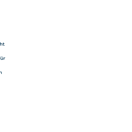
ht
für
n