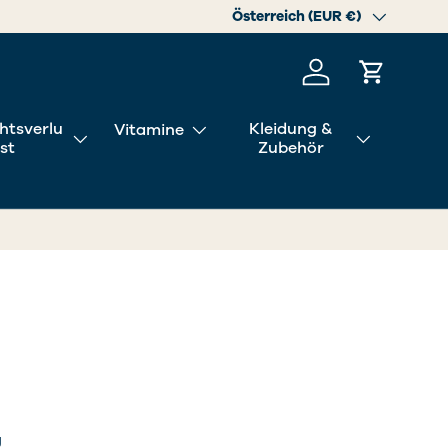
Land/Region
Österreich (EUR €)
Einloggen
Einkaufs
htsverlu
Kleidung &
Vitamine
st
Zubehör
g