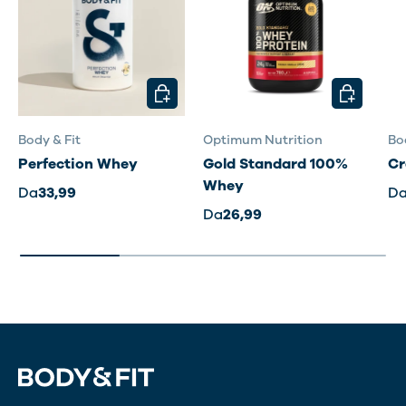
SCEGLI OPZIONI
SCEGLI OP
Body & Fit
Optimum Nutrition
Bo
Perfection Whey
Gold Standard 100%
Cr
Whey
Da
33,99
D
Da
26,99