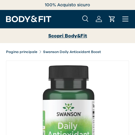
100% Acquisto sicuro
PASSA AI CONTENUTI
Menu
Cerca
Accedi
Carrello
Cerca
Cerca
Scopri Body&Fit
Pagina principale
Swanson Daily Antioxidant Boost