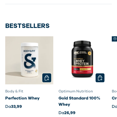
BESTSELLERS
SCEGLI OPZIONI
SCEGLI OP
Body & Fit
Optimum Nutrition
Bo
Perfection Whey
Gold Standard 100%
Cr
Whey
Da
33,99
D
Da
26,99