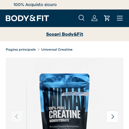
Scopri Body&Fit
PASSA AI CONTENUTI
Menu
Cerca
Accedi
Carrello
Cerca
Cerca
Scopri Body&Fit
Pagina principale
Universal Creatine
Indietro
Avanti