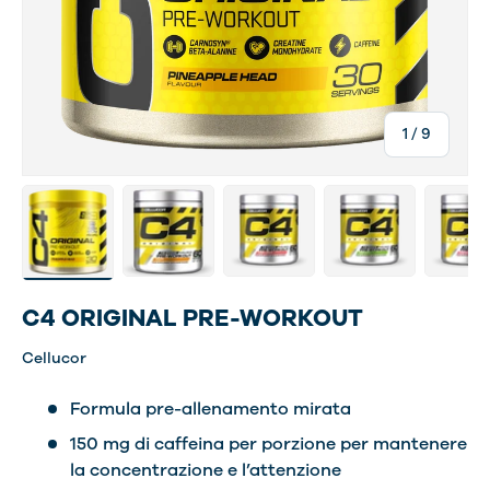
di
1
/
9
Carica immagine 1 nella visualizzazione galleria
Carica immagine 27 nella visualizzazione ga
Carica immagine 28 nella visual
Carica immagine 29 
Carica 
C4 ORIGINAL PRE-WORKOUT
Cellucor
Formula pre-allenamento mirata
150 mg di caffeina per porzione per mantenere
la concentrazione e l’attenzione