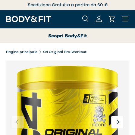
Spedizione Gratuita a partire da 60 €
PASSA AI CONTENUTI
Menu
Cerca
Accedi
Carrello
Cerca
Cerca
Scopri Body&Fit
Pagina principale
C4 Original Pre-Workout
Indietro
Avanti