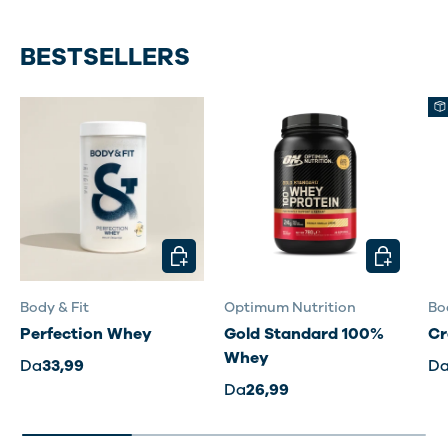
BESTSELLERS
SCEGLI OPZIONI
SCEGLI OP
Body & Fit
Optimum Nutrition
Bo
Perfection Whey
Gold Standard 100%
Cr
Whey
Da
33,99
D
Da
26,99