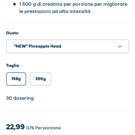
1.500 g di creatina per porzione per migliorare
le prestazioni ad alta intensità
Gusto
*NEW* Pineapple Head
Taglia
198g
396g
60 dosering
30 dosering
60 dosering
30 dosering
60 dosering
30 dosering
60 dosering
30 dosering
60 dosering
60 dosering
30 dosering
60 dosering
30 dosering
60 dosering
30 dosering
60 dosering
30 dosering
60 dosering
30 dosering
60 dosering
30 dosering
60 dosering
30 dosering
60 dosering
30 dosering
30 dosering
22,99
0,76
Per porzione