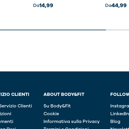
14,99
44,99
Da
Da
IZIO CLIENTI
ABOUT BODY&FIT
FOLLOW
ervizio Clienti
Su Body&Fit
Instagr
zioni
Cookie
LinkedIn
menti
Informativa sulla Privacy
Blog