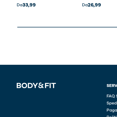
33,99
26,99
Da
Da
SERV
FAQ S
Spedi
Paga