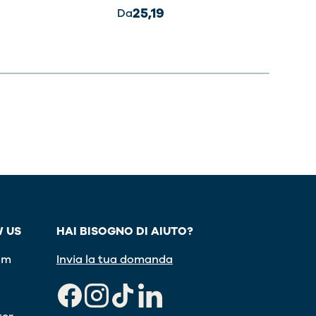
35,
25,19
Da
 US
HAI BISOGNO DI AIUTO?
am
Invia la tua domanda
Facebook
Instagram
TikTok
LinkedIn