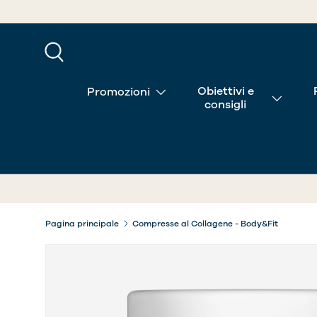
PASSA AI CONTENUTI
Cerca
Obiettivi e
Promozioni
consigli
Pagina principale
Compresse al Collagene - Body&Fit
L’immagine 2 è ora disponibile nella visualizzazion