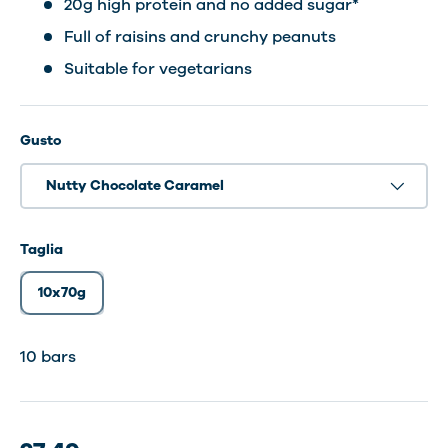
20g high protein and no added sugar*
Full of raisins and crunchy peanuts
Suitable for vegetarians
Gusto
Nutty Chocolate Caramel
Taglia
10x70g
1 Bars
10 bars