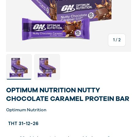
di
1
/
2
Carica immagine 1 nella visualizzazione galleria
Carica immagine 3 nella visualizzazione gal
OPTIMUM NUTRITION NUTTY
CHOCOLATE CARAMEL PROTEIN BAR
Optimum Nutrition
THT 31-12-26