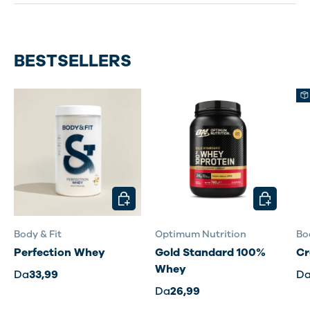
BESTSELLERS
SCEGLI OPZIONI
SCEGLI OP
Body & Fit
Optimum Nutrition
Bo
Perfection Whey
Gold Standard 100%
Cr
Whey
Da
33,99
D
Da
26,99