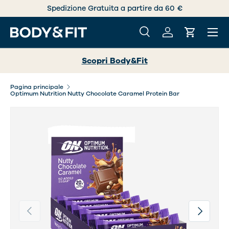
60 €
100% Acquisto sicuro
PASSA AI CONTENUTI
Menu
Cerca
Accedi
Carrello
Cerca
Cerca
Scopri Body&Fit
Pagina principale
Optimum Nutrition Nutty Chocolate Caramel Protein Bar
Indietro
Avanti