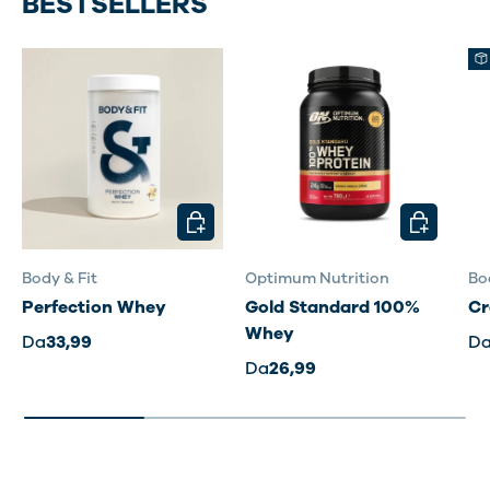
BESTSELLERS
SCEGLI OPZIONI
SCEGLI OP
Body & Fit
Optimum Nutrition
Bo
Perfection Whey
Gold Standard 100%
Cr
Whey
Da
33,99
D
Da
26,99