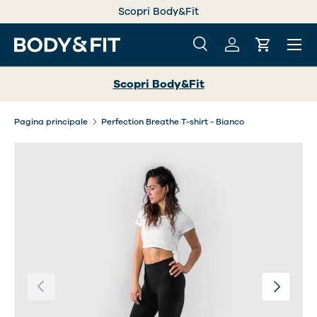
Scopri Body&Fit
PASSA AI CONTENUTI
Menu
Cerca
Accedi
Carrello
Cerca
Cerca
Scopri Body&Fit
Pagina principale
Perfection Breathe T-shirt - Bianco
Indietro
Avanti