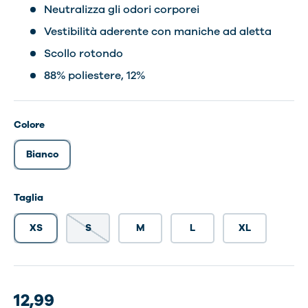
Neutralizza gli odori corporei
Vestibilità aderente con maniche ad aletta
Scollo rotondo
88% poliestere, 12%
Colore
Bianco
Taglia
XS
S
M
L
XL
12,99