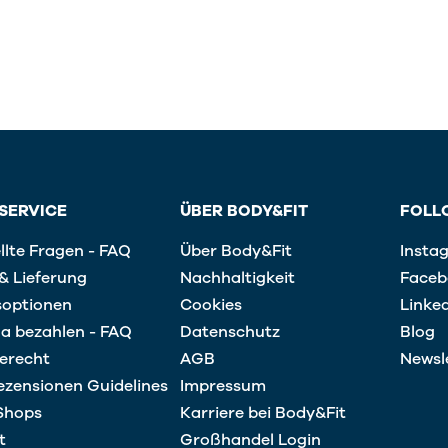
SERVICE
ÜBER BODY&FIT
FOLL
llte Fragen - FAQ
Über Body&Fit
Insta
& Lieferung
Nachhaltigkeit
Faceb
soptionen
Cookies
Linke
na bezahlen - FAQ
Datenschutz
Blog
erecht
AGB
Newsl
zensionen Guidelines
Impressum
Shops
Karriere bei Body&Fit
t
Großhandel Login