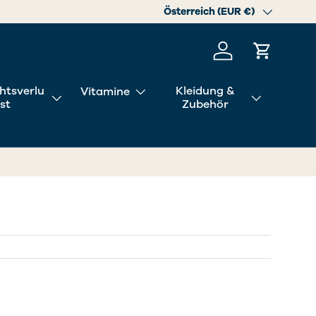
Land/Region
Österreich (EUR €)
Einloggen
Einkaufs
htsverlu
Kleidung &
Vitamine
st
Zubehör