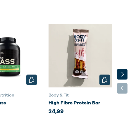
NÄCH
EN
OPTIONEN AUSWÄHLEN
OPTIONEN AU
VORH
trition
Body & Fit
Body
ass
High Fibre Protein Bar
Sma
24,99
35,