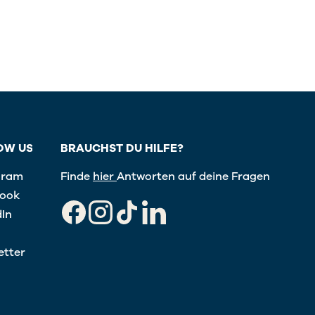
OW US
BRAUCHST DU HILFE?
gram
Finde
hier
Antworten auf deine Fragen
ook
dIn
Facebook
Instagram
TikTok
LinkedIn
etter