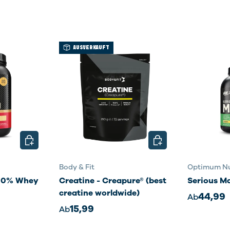
AUSVERKAUFT
OPTIONEN AUSWÄHLEN
OPTIONEN AUSWÄHL
Body & Fit
Optimum Nu
100% Whey
Creatine - Creapure® (best
Serious M
creatine worldwide)
44,99
Ab
15,99
Ab