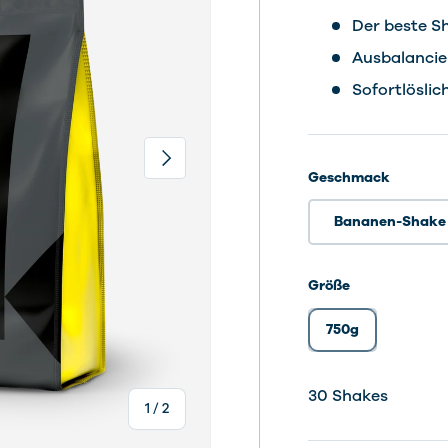
Der beste S
Ausbalancie
Sofortlöslic
Nächste
Geschmack
Bananen-Shake
Größe
750g
30 Sha
30 Sha
30 Sha
30 Sha
30 Sha
30 Shakes
von
1
/
2