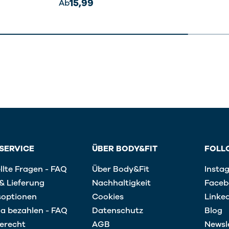
15,99
Ab
SERVICE
ÜBER BODY&FIT
FOLL
llte Fragen - FAQ
Über Body&Fit
Insta
& Lieferung
Nachhaltigkeit
Faceb
soptionen
Cookies
Linke
na bezahlen - FAQ
Datenschutz
Blog
erecht
AGB
Newsl