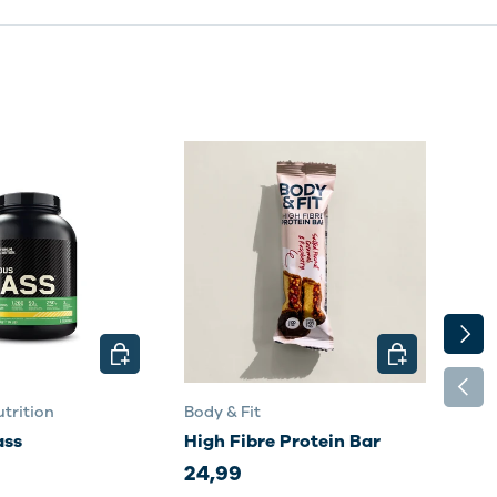
NÄCH
EN
OPTIONEN AUSWÄHLEN
OPTIONEN AU
VORH
trition
Body & Fit
Body
ass
High Fibre Protein Bar
Sma
24,99
35,