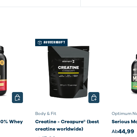
AUSVERKAUFT
OPTIONEN AUSWÄHLEN
OPTIONEN AUSWÄHL
Body & Fit
Optimum Nu
100% Whey
Creatine - Creapure® (best
Serious M
creatine worldwide)
44,99
Ab