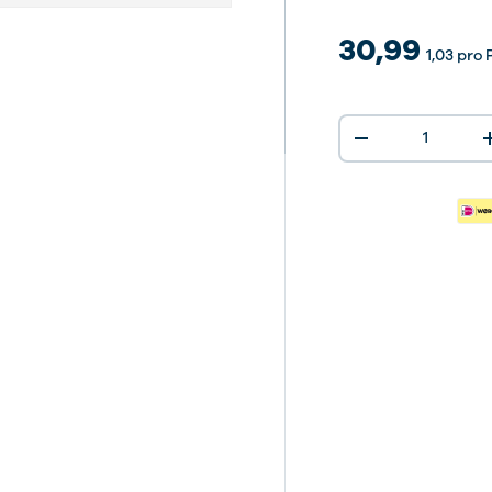
30,99
1,03
pro 
Anzahl
-