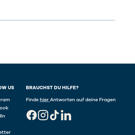
OW US
BRAUCHST DU HILFE?
gram
Finde
hier
Antworten auf deine Fragen
ook
dIn
Facebook
Instagram
TikTok
LinkedIn
etter