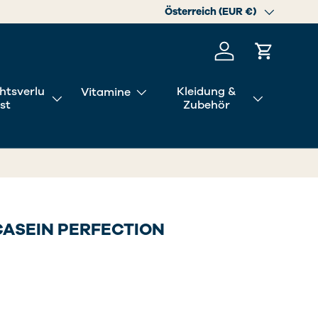
Land/Region
Österreich (EUR €)
Einloggen
Einkaufs
htsverlu
Kleidung &
Vitamine
st
Zubehör
CASEIN PERFECTION