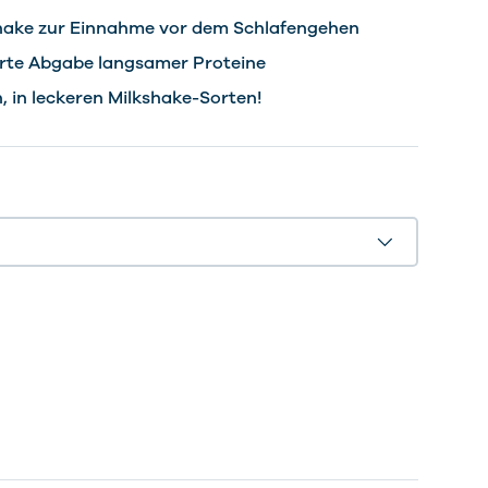
hake zur Einnahme vor dem Schlafengehen
rte Abgabe langsamer Proteine
h, in leckeren Milkshake-Sorten!
kes
kes
kes
kes
kes