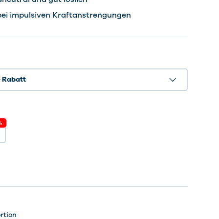
bei impulsiven Kraftanstrengungen
- Rabatt
%
vings
vings
vings
vings
rvings
rtion