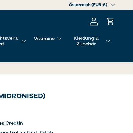
Land/Region
Österreich (EUR €)
Einloggen
Einkaufs
htsverlu
Kleidung &
Vitamine
st
Zubehör
(MICRONISED)
es Creatin
eutral und gut löslich