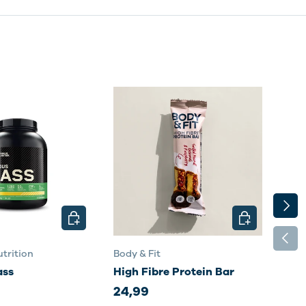
NÄCH
EN
OPTIONEN AUSWÄHLEN
OPTIONEN AU
VORH
trition
Body & Fit
Body
ass
High Fibre Protein Bar
Sma
24,99
35,