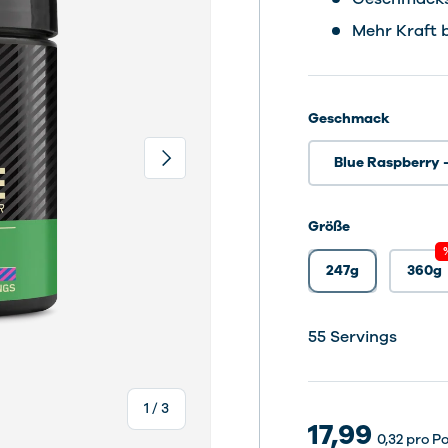
Mehr Kraft 
Geschmack
Nächste
Blue Raspberry 
Größe
247g
360g
80 Ser
55 Ser
55 Ser
93 Ser
186 Se
55 Servings
von
1
/
3
17,99
0,32
pro Po