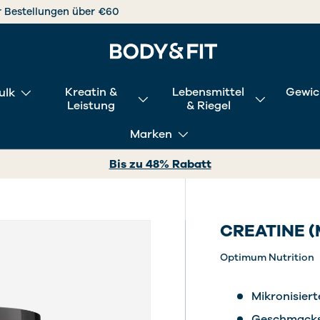
 shoppen, mit Klarna nachträglich bezahlen
Kreatin &
Lebensmittel
Gewic
ulk
Leistung
& Riegel
Marken
Bis zu 48% Rabatt
CREATINE 
Optimum Nutrition
Mikronisiert
Geschmacksn