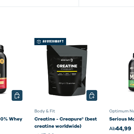
AUSVERKAUFT
OPTIONEN AUSWÄHLEN
OPTIONEN AUSWÄHL
Body & Fit
Optimum Nu
100% Whey
Creatine - Creapure® (best
Serious M
creatine worldwide)
44,99
Ab