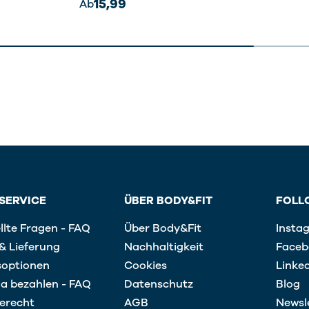
15,99
Ab
SERVICE
ÜBER BODY&FIT
FOLL
llte Fragen - FAQ
Über Body&Fit
Insta
& Lieferung
Nachhaltigkeit
Faceb
soptionen
Cookies
Linke
na bezahlen - FAQ
Datenschutz
Blog
erecht
AGB
Newsl