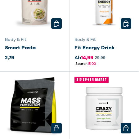
OPTIONEN AUSWÄHLEN
OPTIO
Body & Fit
Body & Fit
Smart Pasta
Fit Energy Drink
2,79
Ab
14,99
29,99
Sparen
15,00
BIS ZU 65% RABATT
OPTIONEN AUSWÄHLEN
OPTIO