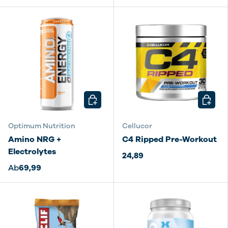
OPTIONEN AUSWÄHLEN
OPTIO
Optimum Nutrition
Cellucor
Amino NRG +
C4 Ripped Pre-Workout
Electrolytes
24,89
Ab
69,99