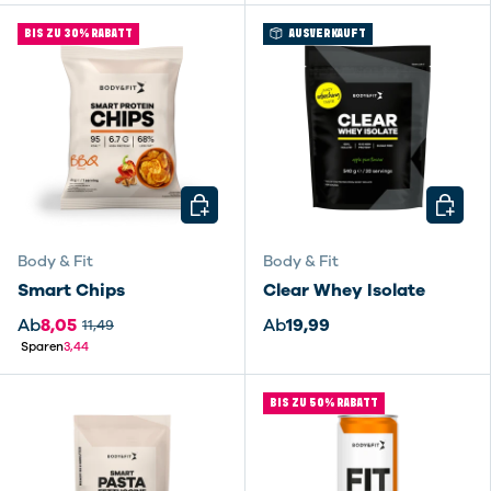
BIS ZU 30% RABATT
AUSVERKAUFT
OPTIONEN AUSWÄHLEN
OPTIO
Body & Fit
Body & Fit
Smart Chips
Clear Whey Isolate
Ab
8,05
Ab
19,99
11,49
Sparen
3,44
BIS ZU 50% RABATT