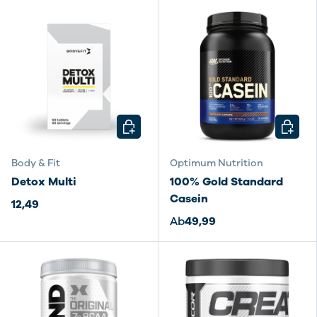
OPTIONEN AUSWÄHLEN
OPTIO
Body & Fit
Optimum Nutrition
Detox Multi
100% Gold Standard
Casein
12,49
Ab
49,99