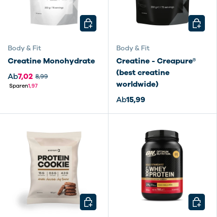
OPTIONEN AUSWÄHLEN
OPTIO
Body & Fit
Body & Fit
Creatine Monohydrate
Creatine - Creapure®
(best creatine
Ab
7,02
8,99
worldwide)
Sparen
1,97
Ab
15,99
OPTIONEN AUSWÄHLEN
OPTIO