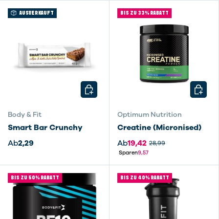
AUSVERKAUFT
BIS ZU 33% RABATT
OPTIONEN AUSWÄHLEN
OPTIO
Body & Fit
Optimum Nutrition
Smart Bar Crunchy
Creatine (Micronised)
Ab
2,29
Ab
19,42
28,99
Sparen
9,57
BIS ZU 50% RABATT
BIS ZU 40% RABATT