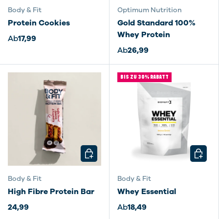
Body & Fit
Optimum Nutrition
Protein Cookies
Gold Standard 100%
Whey Protein
Ab
17,99
Ab
26,99
BIS ZU 30% RABATT
OPTIONEN AUSWÄHLEN
OPTIO
Body & Fit
Body & Fit
High Fibre Protein Bar
Whey Essential
24,99
Ab
18,49