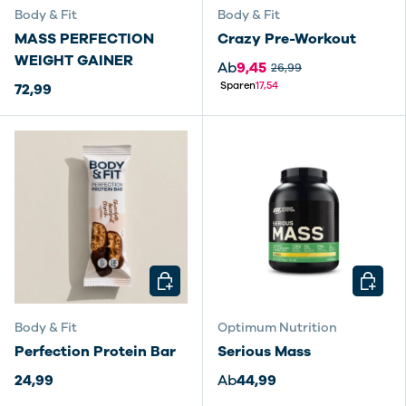
Body & Fit
Body & Fit
MASS PERFECTION
Crazy Pre-Workout
WEIGHT GAINER
Ab
9,45
26,99
Sparen
17,54
72,99
OPTIONEN AUSWÄHLEN
OPTIO
Body & Fit
Optimum Nutrition
Perfection Protein Bar
Serious Mass
24,99
Ab
44,99