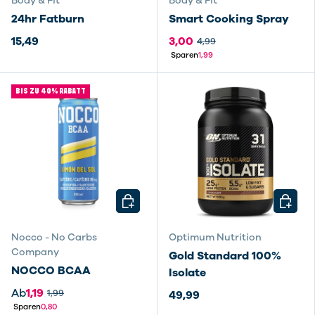
Body & Fit
Body & Fit
24hr Fatburn
Smart Cooking Spray
15,49
3,00
4,99
Sparen
1,99
BIS ZU 40% RABATT
OPTIONEN AUSWÄHLEN
OPTIO
Nocco - No Carbs
Optimum Nutrition
Company
Gold Standard 100%
NOCCO BCAA
Isolate
Ab
1,19
1,99
49,99
Sparen
0,80