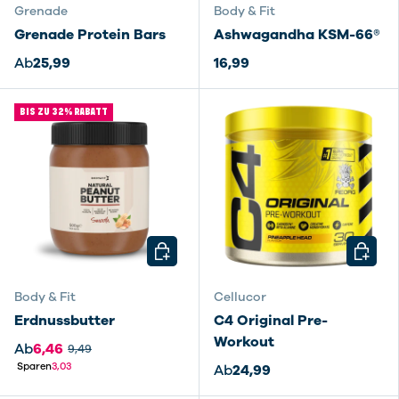
Grenade
Body & Fit
Grenade Protein Bars
Ashwagandha KSM-66®
Ab
25,99
16,99
BIS ZU 32% RABATT
OPTIONEN AUSWÄHLEN
OPTIO
Body & Fit
Cellucor
Erdnussbutter
C4 Original Pre-
Workout
Ab
6,46
9,49
Sparen
3,03
Ab
24,99