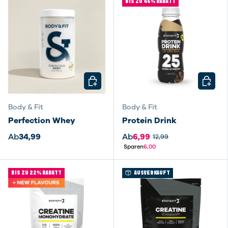
BIS ZU 46% RABATT
OPTIONEN AUSWÄHLEN
OPTIO
Body & Fit
Body & Fit
Perfection Whey
Protein Drink
Ab
34,99
Ab
6,99
12,99
Sparen
6,00
BIS ZU 22% RABATT
AUSVERKAUFT