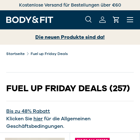
Jetzt shoppen, mit Klarna nachträglich bezahlen
DIREKT ZUM INHALT
Menü
Suche
Einloggen
Einkaufs
Suchen
Suchen
Die neuen Produkte sind da!
Startseite
Fuel up Friday Deals
FUEL UP FRIDAY DEALS
(257)
Bis zu 48% Rabatt
Klicken Sie
hier
für die Allgemeinen
Geschäftsbedingungen.