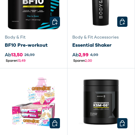
OPTIONEN AUSWÄHLEN
OPTIO
Body & Fit
Body & Fit Accessories
BF10 Pre-workout
Essential Shaker
Ab
13,50
Ab
2,99
26,99
4,99
Sparen
13,49
Sparen
2,00
OPTIONEN AUSWÄHLEN
OPTIO