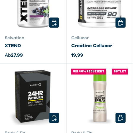
OPTIONEN AUSWÄHLEN
OPTIO
Scivation
Cellucor
XTEND
Creatine Cellucor
Ab
27,99
19,99
UM 40% REDUZIERT
OUTLET
OPTIONEN AUSWÄHLEN
OPTIO