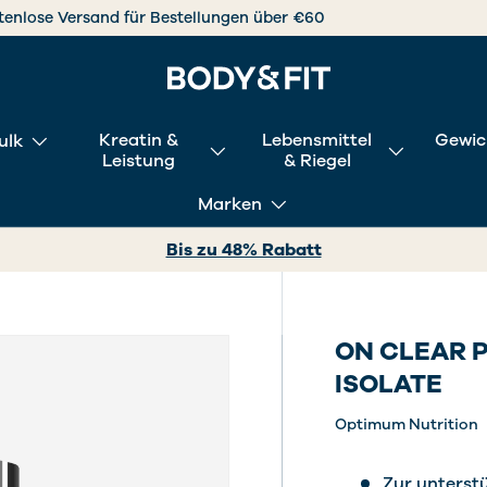
Jetzt shoppen, mit Klarna nachträglich bezahl
Kreatin &
Lebensmittel
Gewic
ulk
Leistung
& Riegel
Marken
Bis zu 48% Rabatt
ON CLEAR 
ISOLATE
Optimum Nutrition
Zur unterst