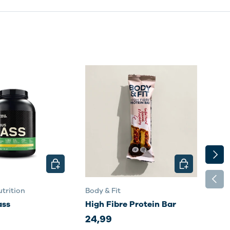
NÄCH
EN
OPTIONEN AUSWÄHLEN
OPTIONEN AU
VORH
trition
Body & Fit
Body
ass
High Fibre Protein Bar
Sma
24,99
35,