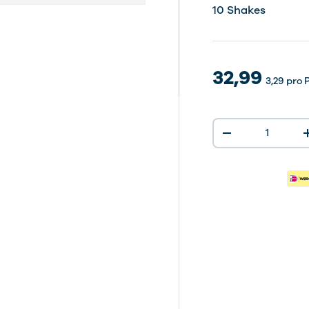
10 Shak
10 Shakes
aden
32,99
3,29
pro 
Anzahl
-