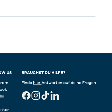
OW US
BRAUCHST DU HILFE?
gram
Finde
hier
Antworten auf deine Fragen
ook
dIn
Facebook
Instagram
TikTok
LinkedIn
etter