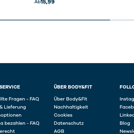
15,99
Ab
SERVICE
ÜBER BODY&FIT
FOLL
llte Fragen - FAQ
Über Body&Fit
Insta
& Lieferung
Nachhaltigkeit
Faceb
soptionen
Cookies
Linke
na bezahlen - FAQ
Datenschutz
Blog
erecht
AGB
Newsl