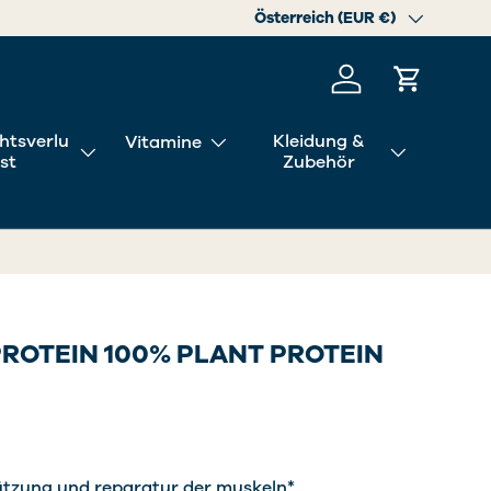
en
Land/Region
Österreich (EUR €)
Einloggen
Einkaufs
htsverlu
Kleidung &
Vitamine
st
Zubehör
PROTEIN 100% PLANT PROTEIN
ützung und reparatur der muskeln*