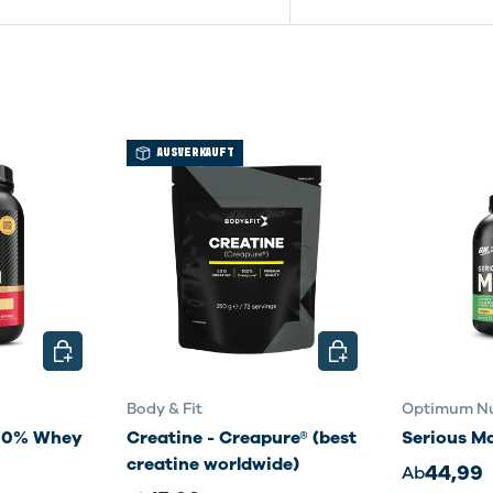
AUSVERKAUFT
OPTIONEN AUSWÄHLEN
OPTIONEN AUSWÄHL
Body & Fit
Optimum Nu
100% Whey
Creatine - Creapure® (best
Serious M
creatine worldwide)
44,99
Ab