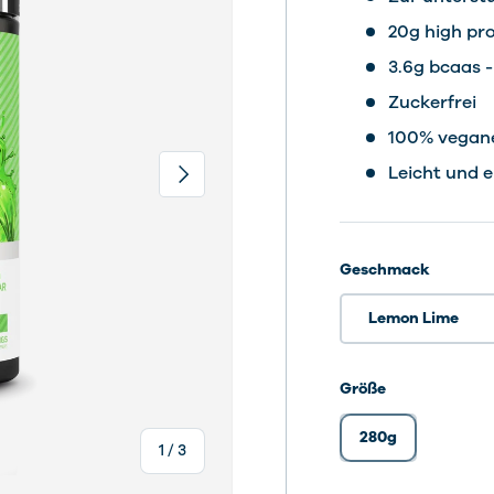
20g high pro
3.6g bcaas 
Zuckerfrei
100% vegan
Nächste
Leicht und e
Geschmack
Lemon Lime
Größe
280g
von
1
/
3