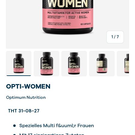
von
1
/
7
Bild 1 in Galerieansicht laden
Bild 3 in Galerieansicht laden
Bild 4 in Galerieansicht laden
Bild 5 in Galerieans
Bild 6 
OPTI-WOMEN
Optimum Nutrition
THT 31-08-27
Spezielles Multi f&uuml;r Frauen