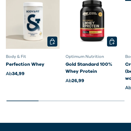
OPTIONEN AUSWÄHLEN
OPTIONEN
Body & Fit
Optimum Nutrition
Bo
Perfection Whey
Gold Standard 100%
Cr
Whey Protein
(b
Ab
34,99
wo
Ab
26,99
A