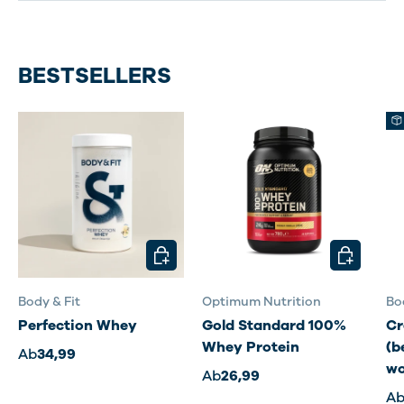
BESTSELLERS
OPTIONEN AUSWÄHLEN
OPTIONEN
Body & Fit
Optimum Nutrition
Bo
Perfection Whey
Gold Standard 100%
Cr
Whey Protein
(b
Ab
34,99
wo
Ab
26,99
A