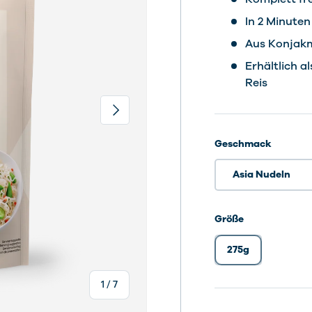
In 2 Minuten
Aus Konjakm
Erhältlich a
Reis
Nächste
Geschmack
Asia Nudeln
Größe
275g
von
1
/
7