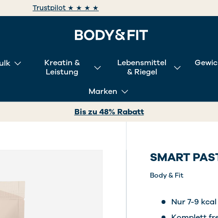
Trustpilot ★ ★ ★ ★
Kreatin &
Lebensmittel
Gewic
ulk
Leistung
& Riegel
Marken
Bis zu 48% Rabatt
SMART PAS
Body & Fit
Nur 7-9 kca
Komplett fr