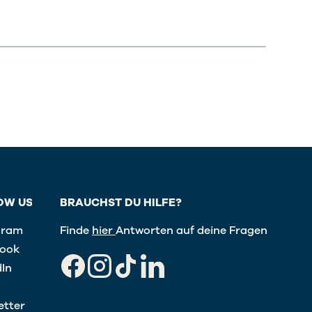
OW US
BRAUCHST DU HILFE?
gram
Finde
hier
Antworten auf deine Fragen
ook
dIn
Facebook
Instagram
TikTok
LinkedIn
etter