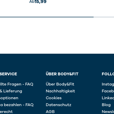
15,99
Ab
SERVICE
ÜBER BODY&FIT
FOLL
llte Fragen - FAQ
Über Body&Fit
Insta
& Lieferung
Nachhaltigkeit
Faceb
soptionen
Cookies
Linke
na bezahlen - FAQ
Datenschutz
Blog
erecht
AGB
Newsl