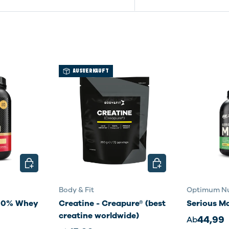
AUSVERKAUFT
OPTIONEN AUSWÄHLEN
OPTIONEN AUSWÄHL
Body & Fit
Optimum Nu
100% Whey
Creatine - Creapure® (best
Serious M
creatine worldwide)
44,99
Ab