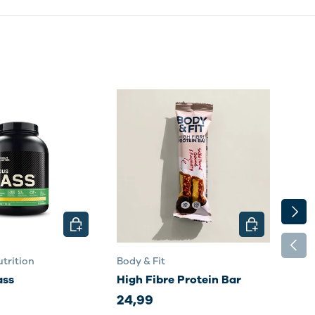
NÄCH
EN
OPTIONEN AUSWÄHLEN
OPTIONEN AU
VORH
trition
Body & Fit
Body
ass
High Fibre Protein Bar
Sma
24,99
35,