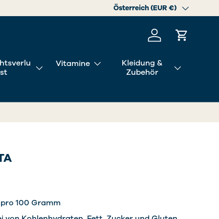
Land/Region
Österreich (EUR €)
Einloggen
Einkaufs
htsverlu
Kleidung &
Vitamine
st
Zubehör
TA
l pro 100 Gramm
ei von Kohlenhydraten, Fett, Zucker und Gluten