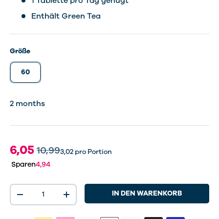
1 Tablette pro Tag genügt
Enthält Green Tea
Größe
60
2 months
6,05
10,99
3,02
pro Portion
Sparen
4,94
Anzahl
IN DEN WARENKORB
-
+