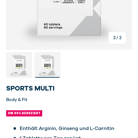
von
2
/
2
Bild 1 in Galerieansicht laden
Bild 2 in Galerieansicht laden
SPORTS MULTI
Body & Fit
UM 45% REDUZIERT
Enthält Arginin, Ginseng und L-Carnitin