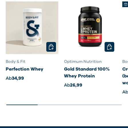
OPTIONEN AUSWÄHLEN
OPTIONEN
Body & Fit
Optimum Nutrition
Bo
Perfection Whey
Gold Standard 100%
Cr
Whey Protein
(b
Ab
34,99
wo
Ab
26,99
A