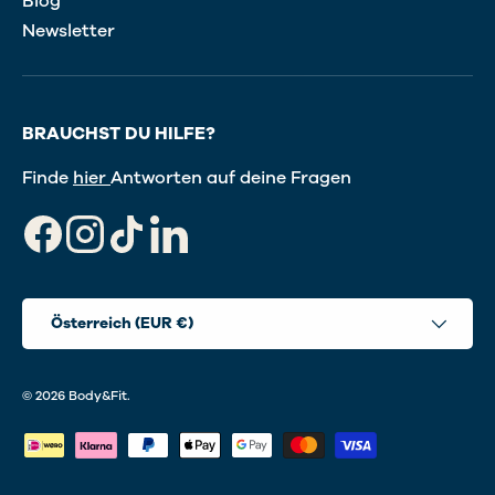
Blog
Newsletter
BRAUCHST DU HILFE?
Finde
hier
Antworten auf deine Fragen
Facebook
Instagram
TikTok
LinkedIn
Land/Region
Österreich (EUR €)
© 2026
Body&Fit
.
Zahlungsmethoden