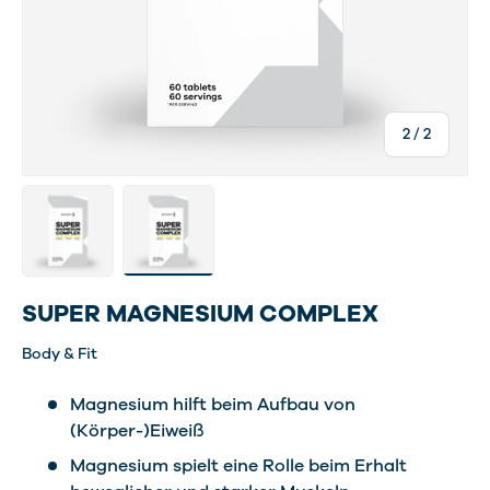
von
2
/
2
Bild 1 in Galerieansicht laden
Bild 2 in Galerieansicht laden
SUPER MAGNESIUM COMPLEX
Body & Fit
Magnesium hilft beim Aufbau von
(Körper-)Eiweiß
Magnesium spielt eine Rolle beim Erhalt