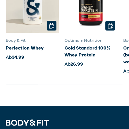
OPTIONEN AUSWÄHLEN
OPTIONEN
Body & Fit
Optimum Nutrition
Bo
Perfection Whey
Gold Standard 100%
Cr
Whey Protein
(b
Ab
34,99
wo
Ab
26,99
A