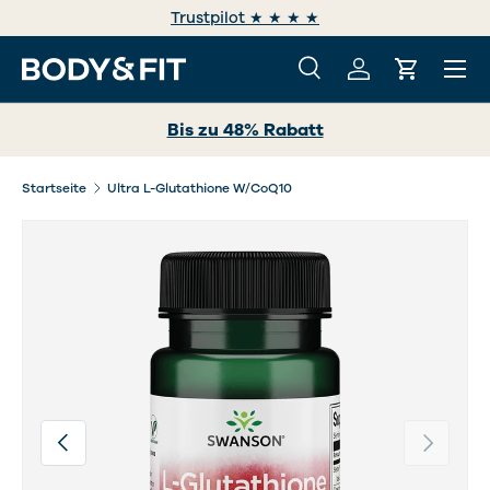
Trustpilot ★ ★ ★ ★
DIREKT ZUM INHALT
Menü
Suche
Einloggen
Einkaufs
Suchen
Suchen
Bis zu 48% Rabatt
Startseite
Ultra L-Glutathione W/CoQ10
Bild 2 ist nun in der Galerieansicht verfügbar
Vorherige
Nächste