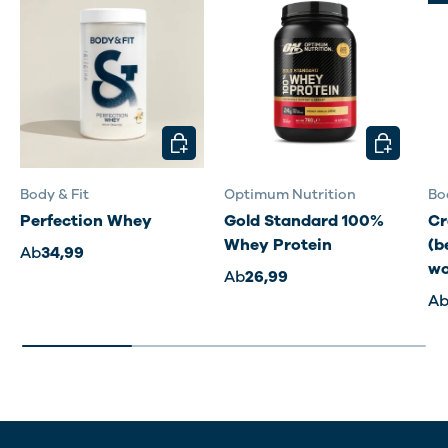
OPTIONEN AUSWÄHLEN
OPTIONEN
Body & Fit
Optimum Nutrition
Bo
Perfection Whey
Gold Standard 100%
Cr
Whey Protein
(b
Ab
34,99
wo
Ab
26,99
A