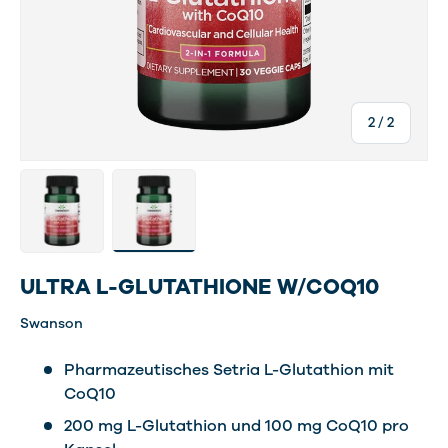
von
2
/
2
Bild 1 in Galerieansicht laden
Bild 2 in Galerieansicht laden
ULTRA L-GLUTATHIONE W/COQ10
Swanson
Pharmazeutisches Setria L-Glutathion mit
CoQ10
200 mg L-Glutathion und 100 mg CoQ10 pro