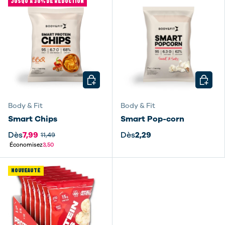
JUSQU’À 30% DE RÉDUCTION
CHOISIR LES OPTIONS
CHOISI
Body & Fit
Body & Fit
Smart Chips
Smart Pop-corn
Dès
7,99
Dès
2,29
11,49
Économisez
3,50
NOUVEAUTÉ