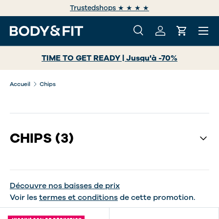
Trustedshops ★ ★ ★ ★
ALLER AU CONTENU
Menu
Recherche
Se connecter
Panier
Recherche
Rechercher
TIME TO GET READY | Jusqu'à -70%
Accueil
Chips
CHIPS
(3)
Découvre nos baisses de prix
Voir les
termes et conditions
de cette promotion.