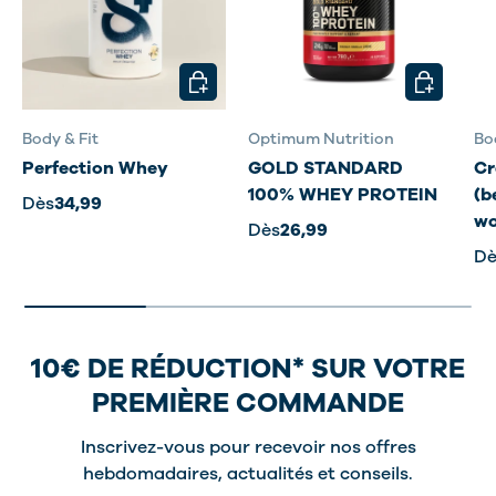
CHOISIR LES OPTIONS
CHOISIR L
Body & Fit
Optimum Nutrition
Bo
Perfection Whey
GOLD STANDARD
Cr
100% WHEY PROTEIN
(b
Dès
34,99
wo
Dès
26,99
Dè
10€ DE RÉDUCTION* SUR VOTRE
PREMIÈRE COMMANDE
Inscrivez-vous pour recevoir nos offres
hebdomadaires, actualités et conseils.