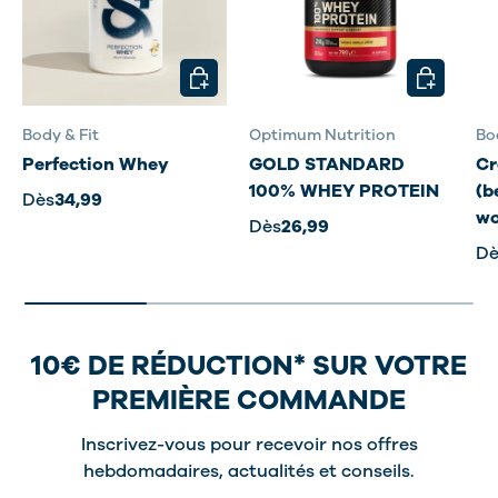
CHOISIR LES OPTIONS
CHOISIR L
Body & Fit
Optimum Nutrition
Bo
Perfection Whey
GOLD STANDARD
Cr
100% WHEY PROTEIN
(b
Dès
34,99
wo
Dès
26,99
Dè
10€ DE RÉDUCTION* SUR VOTRE
PREMIÈRE COMMANDE
Inscrivez-vous pour recevoir nos offres
hebdomadaires, actualités et conseils.