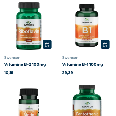
CHOISIR LES OPTIONS
CHOISI
Swanson
Swanson
Vitamine B-2 100mg
Vitamine B-1 100mg
10,19
29,39