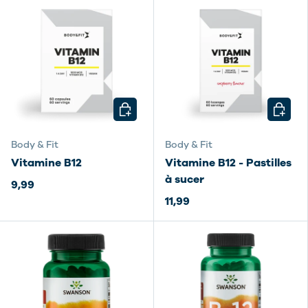
CHOISIR LES OPTIONS
CHOISI
Body & Fit
Body & Fit
Vitamine B12
Vitamine B12 - Pastilles
à sucer
9,99
11,99