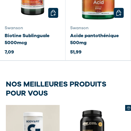
CHOISIR LES OPTIONS
CHOISI
Swanson
Swanson
Biotine Sublinguale
Acide pantothénique
5000mcg
500mg
7,09
51,99
NOS MEILLEURES PRODUITS
POUR VOUS