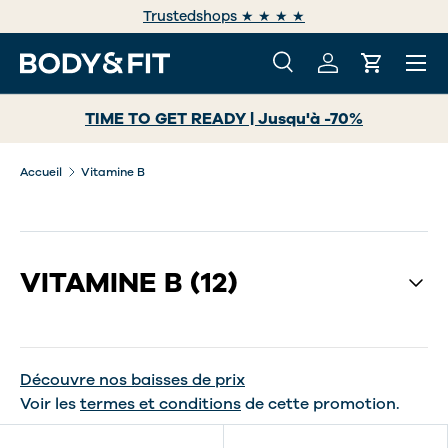
Trustedshops ★ ★ ★ ★
ALLER AU CONTENU
Menu
Recherche
Se connecter
Panier
Recherche
Rechercher
TIME TO GET READY | Jusqu'à -70%
Accueil
Vitamine B
VITAMINE B
(12)
Découvre nos baisses de prix
Voir les
termes et conditions
de cette promotion.