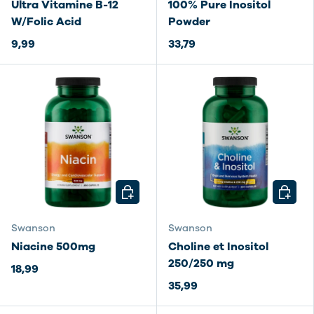
Ultra Vitamine B-12
100% Pure Inositol
W/Folic Acid
Powder
9,99
33,79
CHOISIR LES OPTIONS
CHOISI
Swanson
Swanson
Niacine 500mg
Choline et Inositol
250/250 mg
18,99
35,99