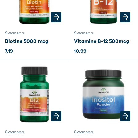
CHOISIR LES OPTIONS
CHOISI
Swanson
Swanson
Biotine 5000 mcg
Vitamine B-12 500mcg
7,19
10,99
CHOISIR LES OPTIONS
CHOISI
Swanson
Swanson