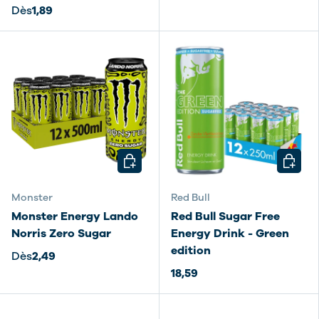
Dès
1,89
CHOISIR LES OPTIONS
CHOISI
Monster
Red Bull
Monster Energy Lando
Red Bull Sugar Free
Norris Zero Sugar
Energy Drink - Green
edition
Dès
2,49
18,59