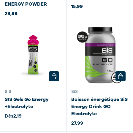
ENERGY POWDER
15,99
29,99
CHOISIR LES OPTIONS
CHOISI
SiS
SiS
SIS Gels Go Energy
Boisson énergétique SiS
+Electrolyte
Energy Drink GO
Electrolyte
Dès
2,19
27,99