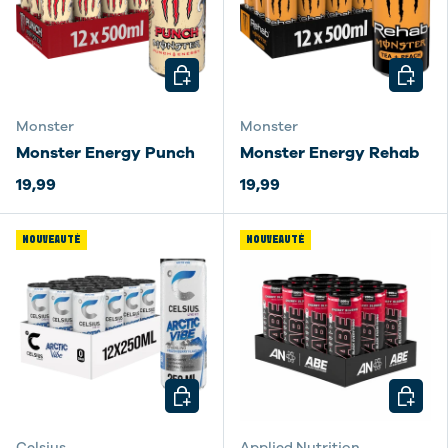
CHOISIR LES OPTIONS
CHOISI
Monster
Monster
Monster Energy Punch
Monster Energy Rehab
19,99
19,99
NOUVEAUTÉ
NOUVEAUTÉ
CHOISIR LES OPTIONS
CHOISI
Celsius
Applied Nutrition