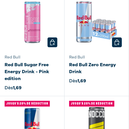
CHOISIR LES OPTIONS
CHOISI
Red Bull
Red Bull
Red Bull Sugar Free
Red Bull Zero Energy
Energy Drink - Pink
Drink
edition
Dès
1,69
Dès
1,69
JUSQU’À 20% DE RÉDUCTION
JUSQU’À 20% DE RÉDUCTION