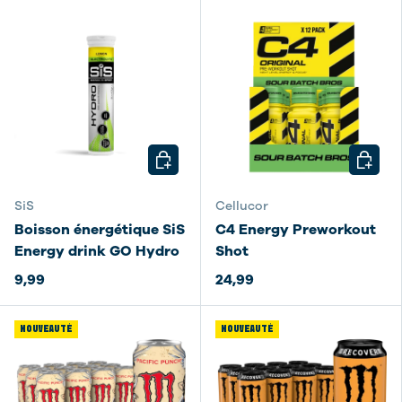
CHOISIR LES OPTIONS
CHOISI
SiS
Cellucor
Boisson énergétique SiS
C4 Energy Preworkout
Energy drink GO Hydro
Shot
9,99
24,99
NOUVEAUTÉ
NOUVEAUTÉ