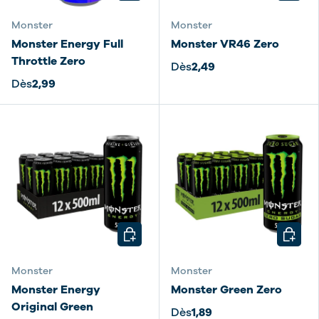
Monster
Monster
Monster Energy Full
Monster VR46 Zero
Throttle Zero
Dès
2,49
Dès
2,99
CHOISIR LES OPTIONS
CHOISI
Monster
Monster
Monster Energy
Monster Green Zero
Original Green
Dès
1,89