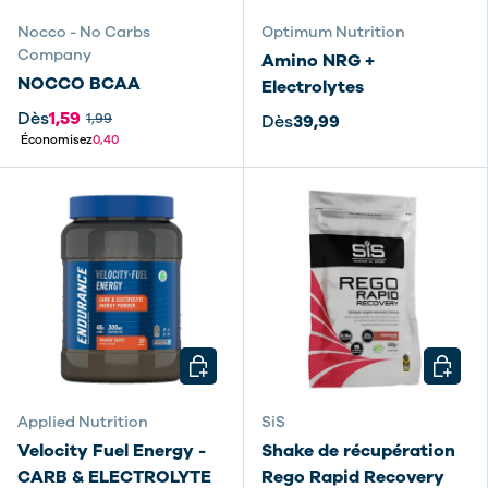
Nocco - No Carbs
Optimum Nutrition
Company
Amino NRG +
NOCCO BCAA
Electrolytes
Dès
1,59
1,99
Dès
39,99
Économisez
0,40
CHOISIR LES OPTIONS
CHOISI
Applied Nutrition
SiS
Velocity Fuel Energy -
Shake de récupération
CARB & ELECTROLYTE
Rego Rapid Recovery