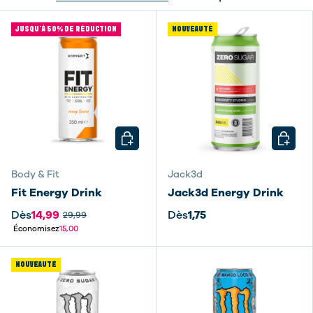
JUSQU’À 50% DE RÉDUCTION
NOUVEAUTÉ
CHOISIR LES OPTIONS
CHOISI
Body & Fit
Jack3d
Fit Energy Drink
Jack3d Energy Drink
Dès
14,99
Dès
1,75
29,99
Économisez
15,00
NOUVEAUTÉ