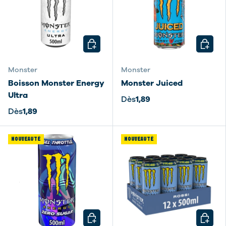
CHOISIR LES OPTIONS
CHOISI
Monster
Monster
Boisson Monster Energy
Monster Juiced
Ultra
Dès
1,89
Dès
1,89
NOUVEAUTÉ
NOUVEAUTÉ
CHOISIR LES OPTIONS
CHOISI