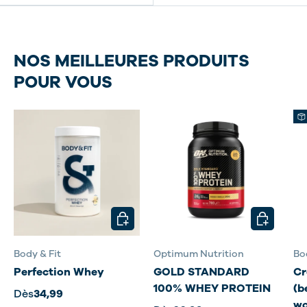
NOS MEILLEURES PRODUITS
POUR VOUS
CHOISIR LES OPTIONS
CHOISIR L
Body & Fit
Optimum Nutrition
Bo
Perfection Whey
GOLD STANDARD
Cr
100% WHEY PROTEIN
(b
Dès
34,99
wo