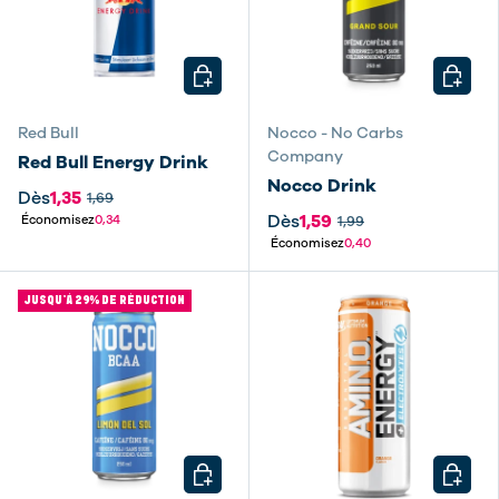
CHOISIR LES OPTIONS
CHOISI
Red Bull
Nocco - No Carbs
Company
Red Bull Energy Drink
Nocco Drink
Dès
1,35
1,69
Dès
1,59
Économisez
0,34
1,99
Économisez
0,40
JUSQU’À 29% DE RÉDUCTION
CHOISIR LES OPTIONS
CHOISI