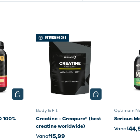
UITVERKOCHT
KIES MOGELIJKHEDEN
KIES MOGELIJKHEDE
Body & Fit
Optimum Nu
 100%
Creatine - Creapure® (best
Serious M
creatine worldwide)
44,
Vanaf
15,99
Vanaf