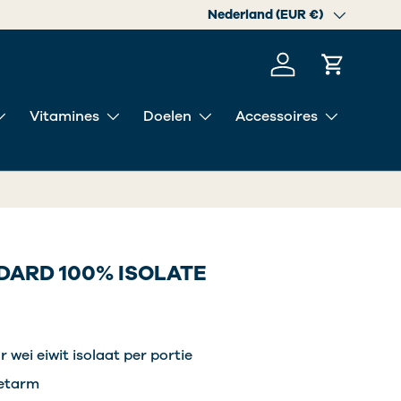
Land/Regio
Nederland (EUR €)
Inloggen
Winkelwa
Vitamines
Doelen
Accessoires
DARD 100% ISOLATE
 wei eiwit isolaat per portie
vetarm