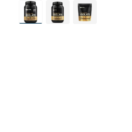
Laad afbeelding 1 in gallerij-weergave
Laad afbeelding 4 in gallerij-weergav
Laad afbeelding 5 in gall