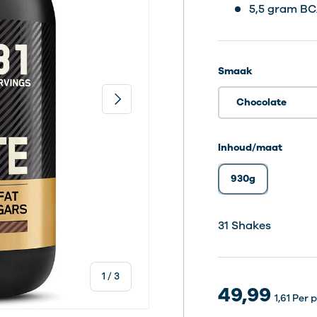
5,5 gram B
Smaak
Volgende
Chocolate
Inhoud/maat
930g
31 Shak
31 Shak
31 Shakes
van
1
/
3
49,99
1,61
Per p