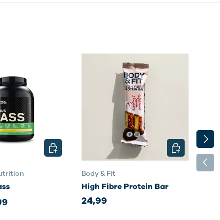
VOLG
N
KIES MOGELIJKHEDEN
KIES MOGELI
VORI
trition
Body & Fit
Body
ass
High Fibre Protein Bar
Sma
24,99
35,
99