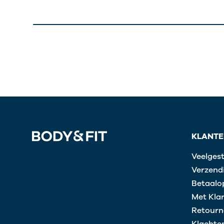
KLANTE
Veelges
Verzendi
Betaalo
Met Kla
Retourn
Klachte