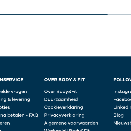
NSERVICE
OVER BODY & FIT
FOLLO
telde vragen
Over Body&Fit
Instag
ng & levering
Duurzaamheid
Facebo
pties
Cookieverklaring
LinkedI
rna betalen - FAQ
Privacyverklaring
Blog
eren
Algemene voorwaarden
Nieuwsb
n
Werken bij Body&Fit