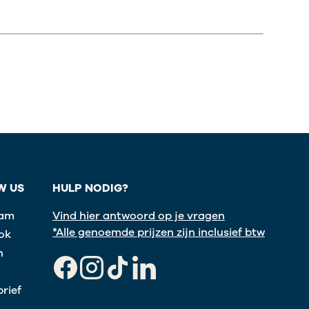
W US
HULP NODIG?
ram
Vind hier antwoord op je vragen
*Alle genoemde prijzen zijn inclusief btw
ok
n
Facebook
Instagram
TikTok
LinkedIn
rief