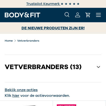
Trustpilot Keurmerk
★ ★ ★ ★ ★
GA NAAR INHOUD
Menu
Zoeken
Inloggen
Winkelwa
Zoeken
Zoeken
DE NIEUWE PRODUCTEN ZIJN ER!
Home
Vetverbranders
VETVERBRANDERS
(13)
Bekijk onze acties
Klik
hier
voor de actievoorwaarden.