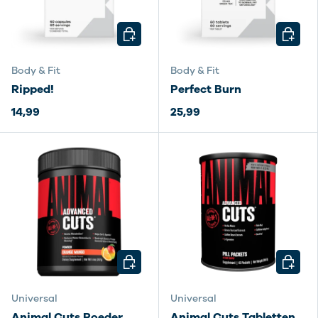
KIES MOGELIJKHEDEN
KIES M
Body & Fit
Body & Fit
Ripped!
Perfect Burn
14,99
25,99
KIES MOGELIJKHEDEN
KIES M
Universal
Universal
Animal Cuts Poeder
Animal Cuts Tabletten