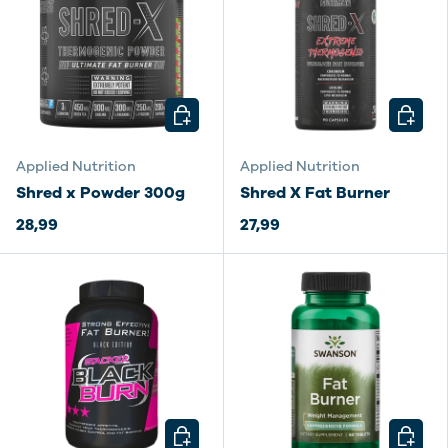
KIES MOGELIJKHEDEN
KIES M
Applied Nutrition
Applied Nutrition
Shred x Powder 300g
Shred X Fat Burner
28,99
27,99
KIES MOGELIJKHEDEN
KIES M