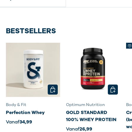
BESTSELLERS
KIES MOGELIJKHEDEN
KIES MOG
Body & Fit
Optimum Nutrition
Bo
Perfection Whey
GOLD STANDARD
Cr
100% WHEY PROTEIN
(b
Vanaf
34,99
wo
Vanaf
26,99