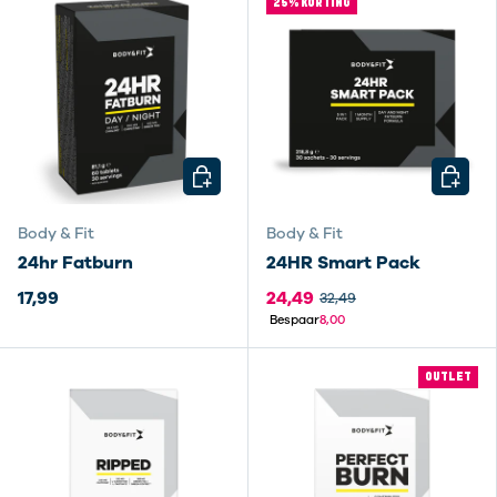
25% KORTING
KIES MOGELIJKHEDEN
KIES M
Body & Fit
Body & Fit
24hr Fatburn
24HR Smart Pack
17,99
24,49
32,49
Bespaar
8,00
OUTLET