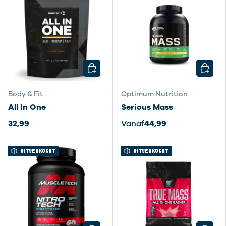
KIES MOGELIJKHEDEN
KIES M
Body & Fit
Optimum Nutrition
All In One
Serious Mass
32,99
Vanaf
44,99
UITVERKOCHT
UITVERKOCHT