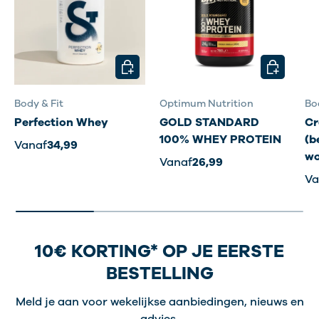
KIES MOGELIJKHEDEN
KIES MOG
Body & Fit
Optimum Nutrition
Bo
Perfection Whey
GOLD STANDARD
Cr
100% WHEY PROTEIN
(b
Vanaf
34,99
wo
Vanaf
26,99
Va
10€ KORTING* OP JE EERSTE
BESTELLING
Meld je aan voor wekelijkse aanbiedingen, nieuws en