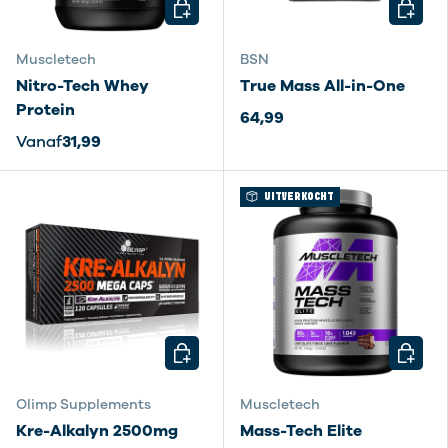
KIES MOGELIJKHEDEN
KIES M
Muscletech
BSN
Nitro-Tech Whey
True Mass All-in-One
Protein
64,99
Vanaf
31,99
UITVERKOCHT
KIES MOGELIJKHEDEN
KIES M
Olimp Supplements
Muscletech
Kre-Alkalyn 2500mg
Mass-Tech Elite