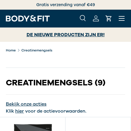
Gratis verzending vanaf €49
GA NAAR INHOUD
Menu
Zoeken
Inloggen
Winkelwa
Zoeken
Zoeken
DE NIEUWE PRODUCTEN ZIJN ER!
Home
Creatinemengsels
CREATINEMENGSELS
(9)
Bekijk onze acties
Klik
hier
voor de actievoorwaarden.