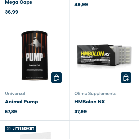
Mega Caps
49,99
36,99
KIES MOGELIJKHEDEN
KIES M
Universal
Olimp Supplements
Animal Pump
HMBolon NX
57,89
37,99
UITVERKOCHT