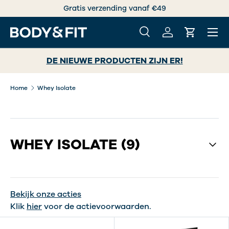
Gratis verzending vanaf €49
GA NAAR INHOUD
Menu
Zoeken
Inloggen
Winkelwa
Zoeken
Zoeken
DE NIEUWE PRODUCTEN ZIJN ER!
Home
Whey Isolate
WHEY ISOLATE
(9)
Bekijk onze acties
Klik
hier
voor de actievoorwaarden.