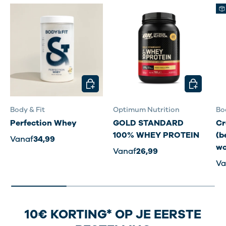
Oplosbaarheid:
isolaat lost doorgaans goed
op en geeft een lichte, minder romige shake
dan concentraat
Keurmerken:
let op Informed Sport
(dopingvrij) of vegan certificering indien
relevant
KIES MOGELIJKHEDEN
KIES MOG
Body & Fit
Optimum Nutrition
Bo
Perfection Whey
GOLD STANDARD
Cr
100% WHEY PROTEIN
(b
Vanaf
34,99
wo
Vanaf
26,99
Va
10€ KORTING* OP JE EERSTE