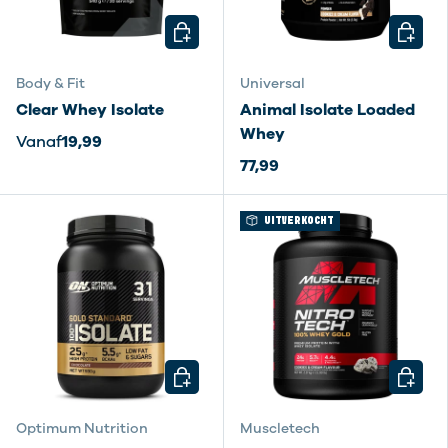
KIES MOGELIJKHEDEN
KIES M
Body & Fit
Universal
Clear Whey Isolate
Animal Isolate Loaded
Whey
Vanaf
19,99
77,99
UITVERKOCHT
KIES MOGELIJKHEDEN
KIES M
eiwitpoeder
Optimum Nutrition
Muscletech
keuzegids