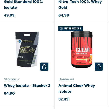
Gold Standard 100%
Nitro-Tech 100% Whey
Isolate
Gold
49,99
64,99
UITVERKOCHT
Doe 200-300 ml koud water of plantaardige
melk in je shaker
Voeg 1 schep isolaat eiwitpoeder toe (circa 25-
KIES MOGELIJKHEDEN
KIES M
30 gram)
Schud 10-15 seconden stevig en drink direct op
Stacker 2
Universal
Varieer door het te verwerken in smoothies,
Whey Isolate - Stacker 2
Animal Clear Whey
havermout of bakrecepten
Isolate
64,90
Combineer eventueel met
caseïne eiwit
voor
32,49
een compleet eiwitschema over de dag