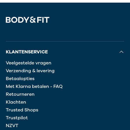
Snelle levering
:
bestel vandaag, morgen in huis
Persoonlijk advies
:
niet zeker welk isolaat bij
jou past? Ons
klantenservice team
helpt je
graag verder
KLANTENSERVICE
Veelgestelde vragen
Verzending & levering
Betaalopties
Met Klarna betalen - FAQ
Retourneren
Klachten
Trusted Shops
Trustpilot
NZVT