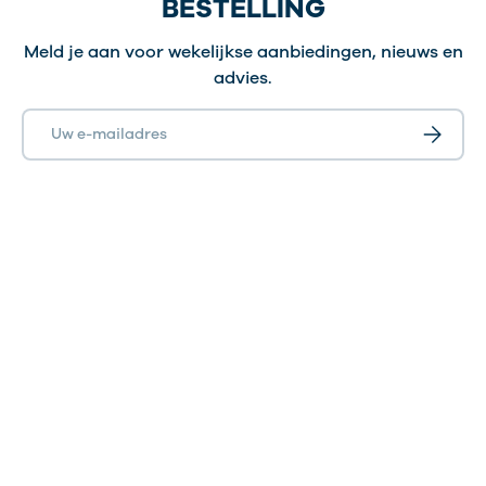
BESTELLING
Meld je aan voor wekelijkse aanbiedingen, nieuws en
eiwitpoeder
caseïne eiwit
vegan
advies.
shakes
E-mailadres
Abonnee
spieropbouw
afvallen
gezonde levensstijl
Breed assortiment
:
meerdere smaken, maten
en samenstellingen
Transparante ingrediëntenlijsten
:
je weet
precies wat je binnenkrijgt
4.5 uit 8.000 reviews
:
vertrouwd door een
grote community van sporters