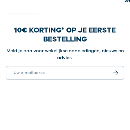
Va
via zweet
calcium
zink
vitamines
10€ KORTING* OP JE EERSTE
BESTELLING
Meld je aan voor wekelijkse aanbiedingen, nieuws en
advies.
E-mailadres
Abonnee
Type magnesium:
magnesiumbisglycinaat
(hoge biologische beschikbaarheid, zacht voor
de maag, ideaal voor ontspanning en slaap),
magnesiumcitraat (goede opneembaarheid,
licht laxerend bij hogere doses),
magnesiumoxide (hoog magnesiumgehalte