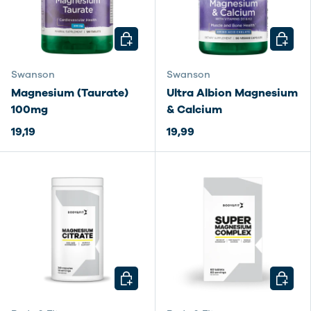
een betere nachtrust
blogartikel over mineralen
KIES MOGELIJKHEDEN
KIES M
Swanson
Swanson
Magnesium (Taurate)
Ultra Albion Magnesium
blogartikel over de voordelen van
100mg
& Calcium
magnesium
19,19
19,99
KIES MOGELIJKHEDEN
KIES M