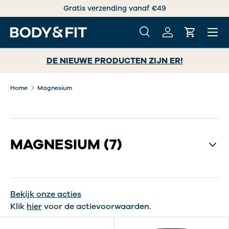
Gratis verzending vanaf €49
GA NAAR INHOUD
Menu
Zoeken
Inloggen
Winkelwa
Zoeken
Zoeken
DE NIEUWE PRODUCTEN ZIJN ER!
Home
Magnesium
MAGNESIUM
(7)
Bekijk onze acties
Klik
hier
voor de actievoorwaarden.