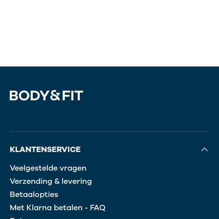
per tablet, maar lagere opneembaarheid)
Dosering per portie:
check of de hoeveelheid
aansluit bij de aanbevolen dagelijkse inname
(voor volwassenen circa 300-400 mg per dag)
Zuiverheid:
kies voor producten zonder
onnodige vulstoffen of synthetische
toevoegingen
Allergenen:
de meeste
magnesiumsupplementen zijn vrij van de
belangrijkste allergenen; check altijd de
ingrediëntenlijst
Keurmerken:
let op vegan certificering of
KLANTENSERVICE
dopingvrij keurmerk indien relevant
Veelgestelde vragen
Verzending & levering
Betaalopties
Met Klarna betalen - FAQ