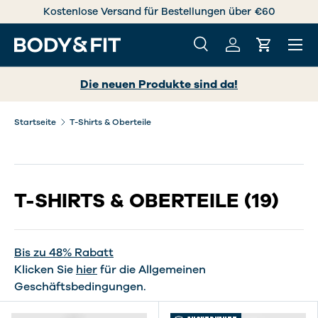
 über €60
Jetzt shoppen, mit Klarna nachträglich beza
DIREKT ZUM INHALT
Menü
Suche
Einloggen
Einkaufs
Suchen
Suchen
Die neuen Produkte sind da!
Startseite
T-Shirts & Oberteile
T-SHIRTS & OBERTEILE
(19)
Bis zu 48% Rabatt
Klicken Sie
hier
für die Allgemeinen
Geschäftsbedingungen.