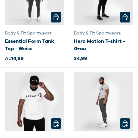
OPTIONEN AUSWÄHLEN
OPTIO
Body & Fit Sportwears
Body & Fit Sportwears
Essential Form Tank
Hero Motion T-shirt -
Top - Weiss
Grau
Ab
14,99
24,99
OPTIONEN AUSWÄHLEN
OPTIO