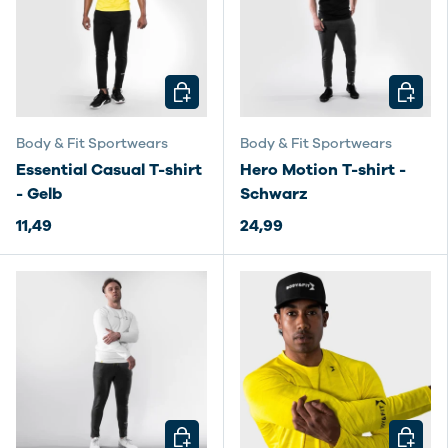
OPTIONEN AUSWÄHLEN
OPTIO
Body & Fit Sportwears
Body & Fit Sportwears
Essential Casual T-shirt
Hero Motion T-shirt -
- Gelb
Schwarz
11,49
24,99
OPTIONEN AUSWÄHLEN
OPTIO