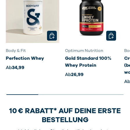
OPTIONEN AUSWÄHLEN
OPTIONEN
Body & Fit
Optimum Nutrition
Bo
Perfection Whey
Gold Standard 100%
Cr
Whey Protein
(b
Ab
34,99
wo
Ab
26,99
A
10 € RABATT* AUF DEINE ERSTE
BESTELLUNG