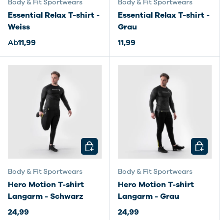
Body & Fit Sportwears
Body & Fit Sportwears
Essential Relax T-shirt -
Essential Relax T-shirt -
Weiss
Grau
Ab
11,99
11,99
OPTIONEN AUSWÄHLEN
OPTIO
Body & Fit Sportwears
Body & Fit Sportwears
Hero Motion T-shirt
Hero Motion T-shirt
Langarm - Schwarz
Langarm - Grau
24,99
24,99