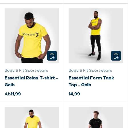
OPTIONEN AUSWÄHLEN
OPTIO
Body & Fit Sportwears
Body & Fit Sportwears
Essential Relax T-shirt -
Essential Form Tank
Gelb
Top - Gelb
Ab
11,99
14,99