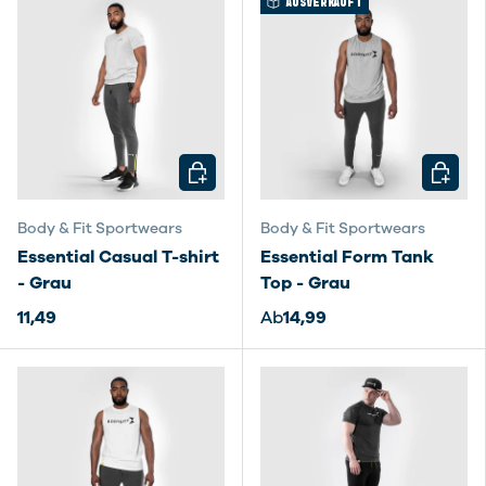
AUSVERKAUFT
OPTIONEN AUSWÄHLEN
OPTIO
Body & Fit Sportwears
Body & Fit Sportwears
Essential Casual T-shirt
Essential Form Tank
- Grau
Top - Grau
11,49
Ab
14,99