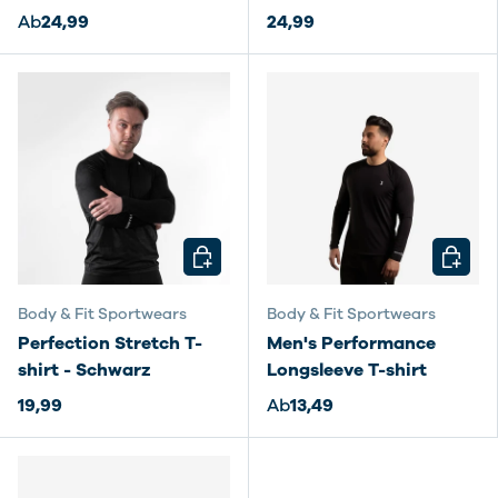
Ab
24,99
24,99
OPTIONEN AUSWÄHLEN
OPTIO
Body & Fit Sportwears
Body & Fit Sportwears
Perfection Stretch T-
Men's Performance
shirt - Schwarz
Longsleeve T-shirt
19,99
Ab
13,49