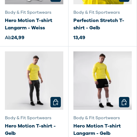
Body & Fit Sportwears
Body & Fit Sportwears
Hero Motion T-shirt
Perfection Stretch T-
Langarm - Weiss
shirt - Gelb
Ab
24,99
13,49
OPTIONEN AUSWÄHLEN
OPTIO
Body & Fit Sportwears
Body & Fit Sportwears
Hero Motion T-shirt -
Hero Motion T-shirt
Gelb
Langarm - Gelb