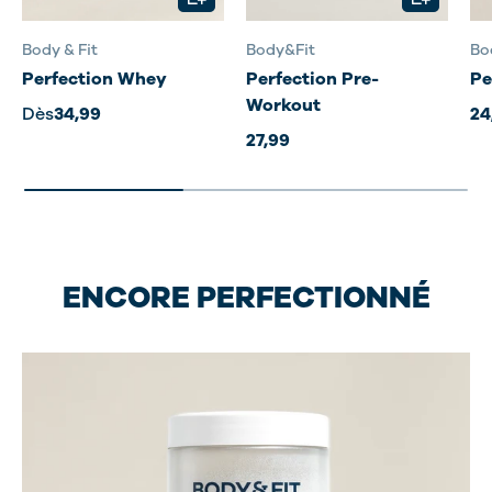
Body & Fit
Body&Fit
Bo
Perfection Whey
Perfection Pre-
Pe
Workout
Dès
34,99
24
27,99
ENCORE PERFECTIONNÉ