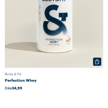
CHOISIR
Body & Fit
Perfection Whey
Dès
34,99