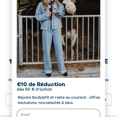
10€ DE RÉDUCTION SUR VOTRE
PREMIÈRE COMMANDE*
Inscrivez-vous pour recevoir chaque semaine des
​€10 de Réduction
offres, des actualités et des conseils.
dès 50 € d'achat
E-mail
Rejoins Body&Fit et reste au courant : offres
S’inscrir
exclusives, nouveautés & plus.
Email