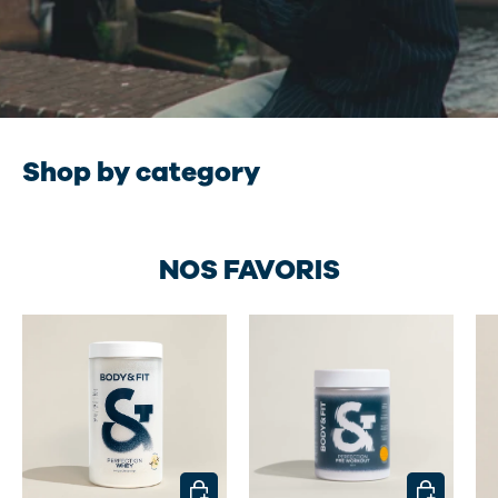
Shop by category
Protein
Créati
NOS FAVORIS
CHOISIR LES OPTIONS
CHOISIR L