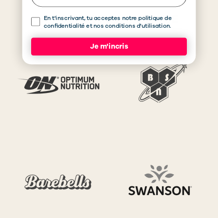
ACHETER PAR MARQUE
Consent
En t'inscrivant, tu acceptes notre politique de
confidentialité et nos conditions d'utilisation.
Je m'incris