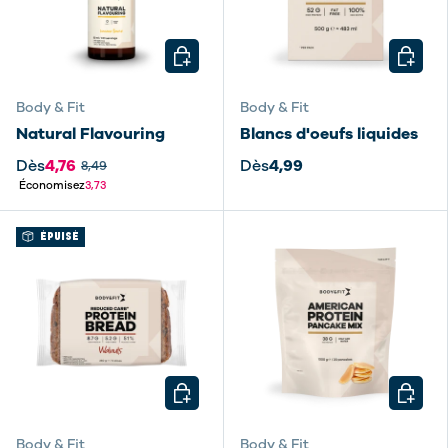
CHOISIR LES OPTIONS
CHOISI
Body & Fit
Body & Fit
Natural Flavouring
Blancs d'oeufs liquides
Dès
4,76
Dès
4,99
8,49
Économisez
3,73
ÉPUISÉ
CHOISIR LES OPTIONS
CHOISI
Body & Fit
Body & Fit