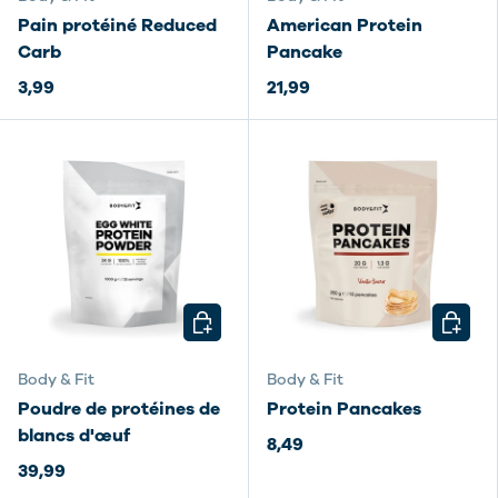
Pain protéiné Reduced
American Protein
Carb
Pancake
3,99
21,99
CHOISIR LES OPTIONS
CHOISI
Body & Fit
Body & Fit
Poudre de protéines de
Protein Pancakes
blancs d'œuf
8,49
39,99