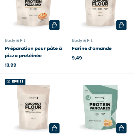
CHOISIR LES OPTIONS
CHOISI
Body & Fit
Body & Fit
Préparation pour pâte à
Farine d’amande
pizza protéinée
9,49
13,99
ÉPUISÉ
CHOISIR LES OPTIONS
CHOISI