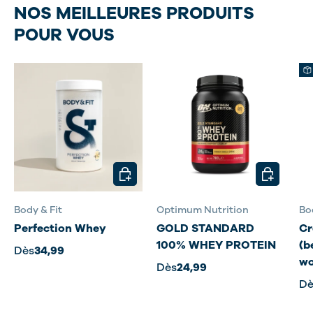
NOS MEILLEURES PRODUITS
POUR VOUS
CHOISIR LES OPTIONS
CHOISIR L
Body & Fit
Optimum Nutrition
Bo
Perfection Whey
GOLD STANDARD
Cr
100% WHEY PROTEIN
(b
Dès
34,99
wo
Dès
24,99
Dè