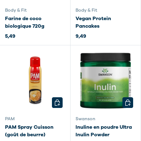
Body & Fit
Body & Fit
Farine de coco
Vegan Protein
biologique 720g
Pancakes
5,49
9,49
CHOISIR LES OPTIONS
CHOISI
PAM
Swanson
PAM Spray Cuisson
Inuline en poudre Ultra
(goût de beurre)
Inulin Powder