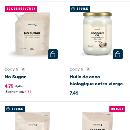
50% DE RÉDUCTION
ÉPUISÉ
CHOISIR LES OPTIONS
CHOISI
Body & Fit
Body & Fit
No Sugar
Huile de coco
biologique extra vierge
4,75
9,49
Économisez
4,74
7,49
ÉPUISÉ
OUTLET