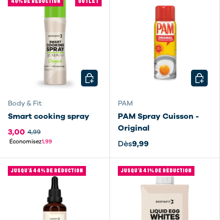
40% DE RÉDUCTION
OUTLET
CHOISIR LES OPTIONS
CHOISI
Body & Fit
PAM
Smart cooking spray
PAM Spray Cuisson -
Original
3,00
4,99
Économisez
1,99
Dès
9,99
JUSQU’À 44% DE RÉDUCTION
JUSQU’À 41% DE RÉDUCTION