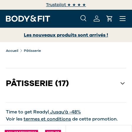
ernational deliveries over +30 countries worldwide
ALLER AU CONTENU
Menu
Recherche
Se connecter
Panier
Recherche
Rechercher
Les nouveaux produits sont arrivés !
Accueil
Pâtisserie
PÂTISSERIE
(17)
Time to get Ready
| Jusqu'à -48%
Voir les
termes et conditions
de cette promotion.