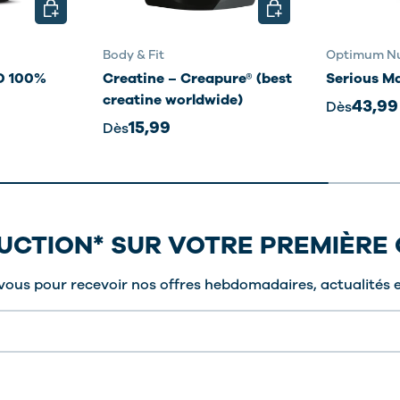
CHOISIR LES OPTIONS
CHOISIR LES OPTION
Body & Fit
Optimum Nu
 100%
Creatine – Creapure® (best
Serious M
creatine worldwide)
43,99
Dès
15,99
Dès
DUCTION* SUR VOTRE PREMIÈR
vous pour recevoir nos offres hebdomadaires, actualités e