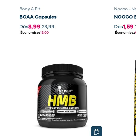
Body & Fit
Nocco - 
BCAA Capsules
NOCCO 
8,99
1,59
Dès
23,99
Dès
Économisez
15,00
Économisez
CHOISIR LES OPTIO