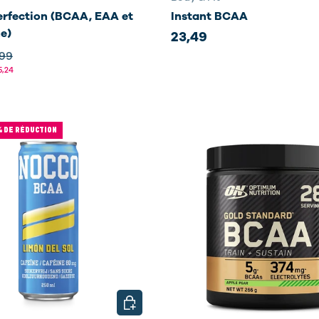
rfection (BCAA, EAA et
Instant BCAA
e)
23,49
,99
5,24
% DE RÉDUCTION
NS
CHOISIR LES OPTIONS