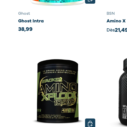
Ghost
BSN
Ghost Intra
Amino X
38,99
21,4
Dès
CHOISIR LES OPTIO