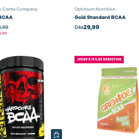
No Carbs Company
Optimum Nutrition
BCAA
Gold Standard BCAA
29,99
1,99
Dès
0,40
JUSQU’À 15% DE RÉDUCTION
NS
CHOISIR LES OPTIONS