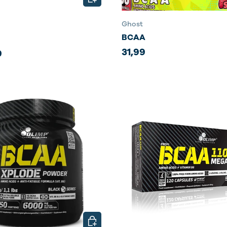
Ghost
BCAA
31,99
9
NS
CHOISIR LES OPTIONS