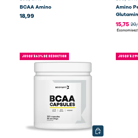
BCAA Amino
Amino Pe
Glutamin
18,99
15,75
20
Économisez
JUSQU’À 63% DE RÉDUCTION
JUSQU’À 29
CHOISIR LES OPTIO