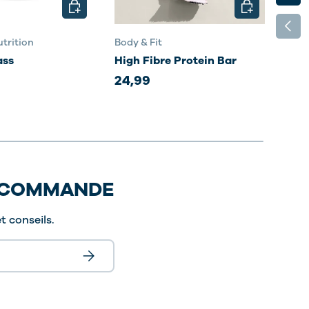
S
CHOISIR LES OPTIONS
CHOISIR LES 
PRÉC
trition
Body & Fit
Body
ass
High Fibre Protein Bar
Sma
24,99
35,
E COMMANDE
t conseils.
S’inscrire