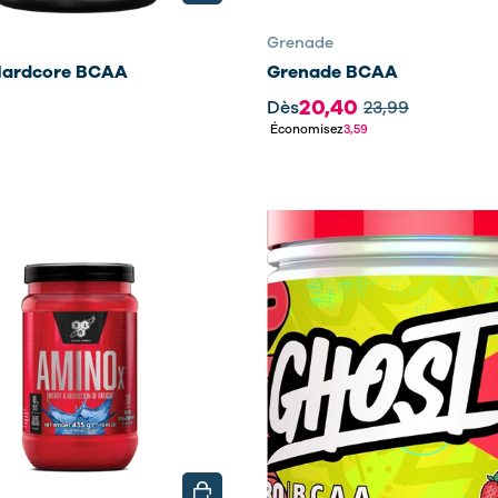
Grenade
Hardcore BCAA
Grenade BCAA
20,40
Dès
23,99
Économisez
3,59
NS
CHOISIR LES OPTIONS