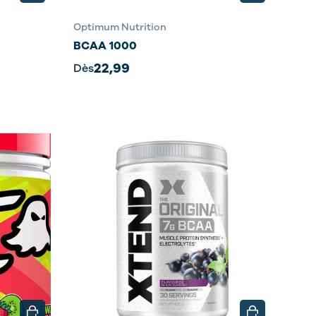
Optimum Nutrition
BCAA 1000
22,99
Dès
CHOISIR LES OPTIONS
CHOISIR LES 