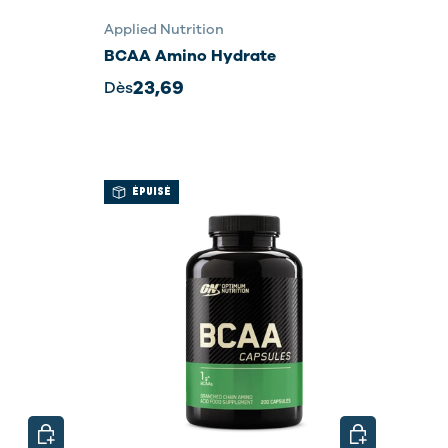
Applied Nutrition
BCAA Amino Hydrate
23,69
Dès
ÉPUISÉ
CHOISIR LES OPTIONS
CHOISIR LES 