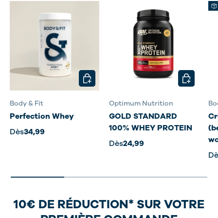
CHOISIR LES OPTIONS
CHOISIR L
Body & Fit
Optimum Nutrition
Bo
Perfection Whey
GOLD STANDARD
Cr
100% WHEY PROTEIN
(b
Dès
34,99
wo
Dès
24,99
Dè
10€ DE RÉDUCTION* SUR VOTRE