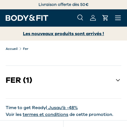
Livraison offerte dès 50€
Internatio
ALLER AU CONTENU
Menu
Recherche
Se connecter
Panier
Recherche
Rechercher
Les nouveaux produits sont arrivés !
Accueil
Fer
FER
(1)
Time to get Ready
| Jusqu'à -48%
Voir les
termes et conditions
de cette promotion.