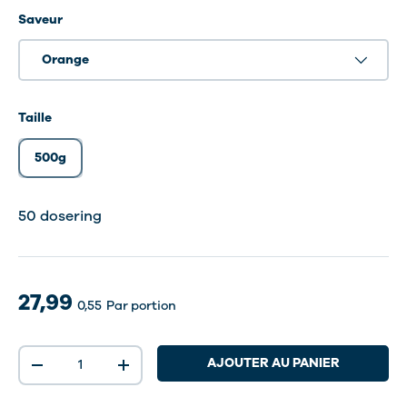
Saveur
Orange
Taille
500g
50 dosering
50 dosering
50 dosering
50 dosering
27,99
0,55
Par portion
Qté
AJOUTER AU PANIER
-
+