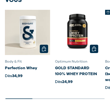
CHOISIR LES OPTIONS
CHOISIR L
Body & Fit
Optimum Nutrition
Bo
Perfection Whey
GOLD STANDARD
Cr
100% WHEY PROTEIN
(b
Dès
34,99
wo
Dès
24,99
Dè