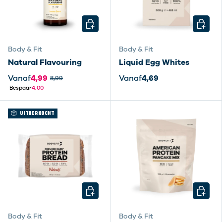
KIES MOGELIJKHEDEN
KIES M
Body & Fit
Body & Fit
Natural Flavouring
Liquid Egg Whites
Vanaf
4,99
Vanaf
4,69
8,99
Bespaar
4,00
UITVERKOCHT
KIES MOGELIJKHEDEN
KIES M
Body & Fit
Body & Fit