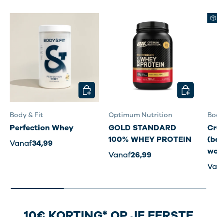
KIES MOGELIJKHEDEN
KIES MOG
Body & Fit
Optimum Nutrition
Bo
Perfection Whey
GOLD STANDARD
Cr
100% WHEY PROTEIN
(b
Vanaf
34,99
wo
Vanaf
26,99
Va
10€ KORTING* OP JE EERSTE