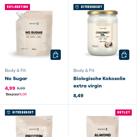
50% KORTING
UITVERKOCHT
KIES MOGELIJKHEDEN
KIES M
Body & Fit
Body & Fit
No Sugar
Biologische Kokosolie
extra virgin
4,99
9,99
Bespaar
5,00
8,49
UITVERKOCHT
OUTLET