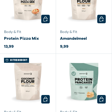
KIES MOGELIJKHEDEN
KIES M
Body & Fit
Body & Fit
Protein Pizza Mix
Amandelmeel
13,99
9,99
UITVERKOCHT
KIES MOGELIJKHEDEN
KIES M