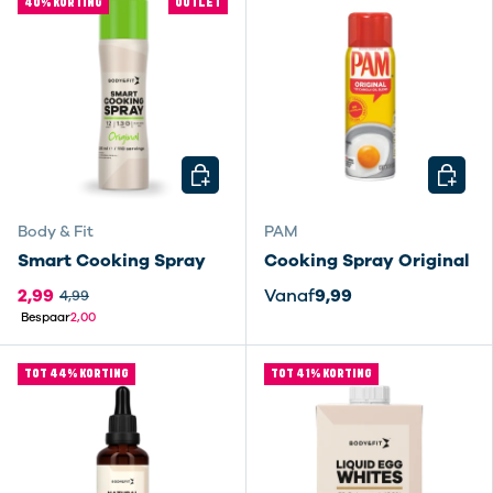
40% KORTING
OUTLET
KIES MOGELIJKHEDEN
KIES M
Body & Fit
PAM
Smart Cooking Spray
Cooking Spray Original
2,99
Vanaf
9,99
4,99
Bespaar
2,00
TOT 44% KORTING
TOT 41% KORTING