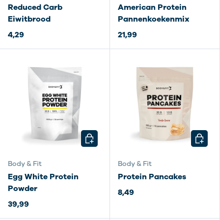
Reduced Carb
American Protein
Eiwitbrood
Pannenkoekenmix
4,29
21,99
KIES MOGELIJKHEDEN
KIES M
Body & Fit
Body & Fit
Egg White Protein
Protein Pancakes
Powder
8,49
39,99