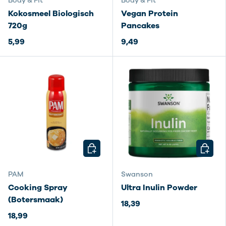
Body & Fit
Body & Fit
Kokosmeel Biologisch
Vegan Protein
720g
Pancakes
5,99
9,49
KIES MOGELIJKHEDEN
KIES M
PAM
Swanson
Cooking Spray
Ultra Inulin Powder
(Botersmaak)
18,39
18,99