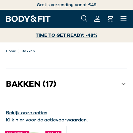
Vooruitgang zit in kwaliteit.
GA NAAR INHOUD
Menu
Zoeken
Inloggen
Winkelwa
Zoeken
Zoeken
TIME TO GET READY: -48%
Home
Bakken
BAKKEN
(17)
Bekijk onze acties
Klik
hier
voor de actievoorwaarden.