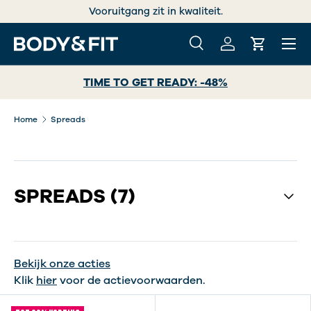
Vooruitgang zit in kwaliteit.
GA NAAR INHOUD
Menu
Zoeken
Inloggen
Winkelwa
Zoeken
Zoeken
TIME TO GET READY: -48%
Home
Spreads
SPREADS
(7)
Bekijk onze acties
Klik
hier
voor de actievoorwaarden.