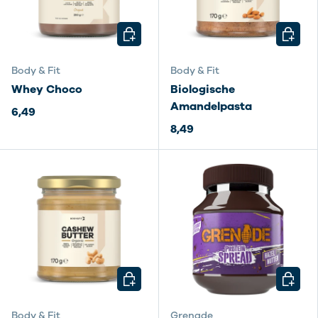
KIES MOGELIJKHEDEN
KIES M
Body & Fit
Body & Fit
Whey Choco
Biologische
Amandelpasta
6,49
8,49
KIES MOGELIJKHEDEN
KIES M
Body & Fit
Grenade