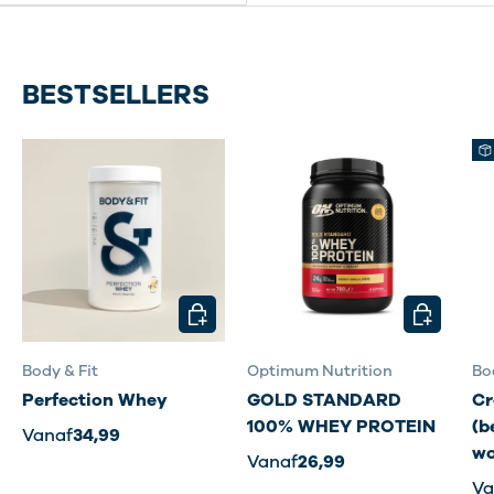
BESTSELLERS
KIES MOGELIJKHEDEN
KIES MOG
Body & Fit
Optimum Nutrition
Bo
Perfection Whey
GOLD STANDARD
Cr
100% WHEY PROTEIN
(b
Vanaf
34,99
wo
Vanaf
26,99
Va