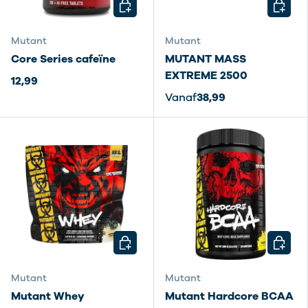
KIES MOGELIJKHEDEN
KIES M
Mutant
Mutant
Core Series cafeïne
MUTANT MASS
EXTREME 2500
12,99
Vanaf
38,99
KIES MOGELIJKHEDEN
KIES M
Mutant
Mutant
Mutant Whey
Mutant Hardcore BCAA