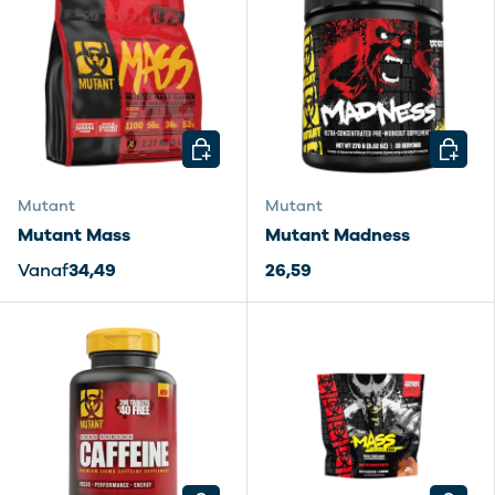
KIES MOGELIJKHEDEN
KIES M
Mutant
Mutant
Mutant Mass
Mutant Madness
Vanaf
34,49
26,59