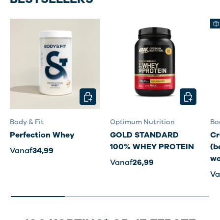
KIES MOGELIJKHEDEN
KIES MOG
Body & Fit
Optimum Nutrition
Bo
Perfection Whey
GOLD STANDARD
Cr
100% WHEY PROTEIN
(b
Vanaf
34,99
wo
Vanaf
26,99
Va