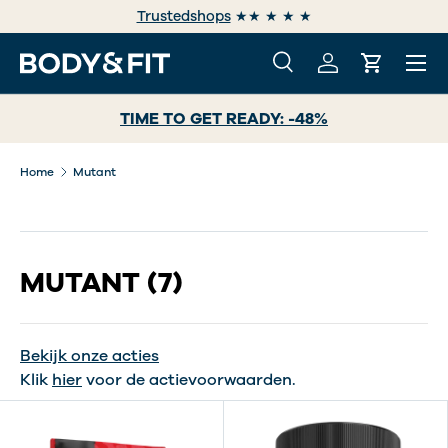
Trustedshops
★★ ★ ★ ★
GA NAAR INHOUD
Menu
Zoeken
Inloggen
Winkelwa
Zoeken
Zoeken
TIME TO GET READY: -48%
Home
Mutant
MUTANT
(7)
Bekijk onze acties
Klik
hier
voor de actievoorwaarden.