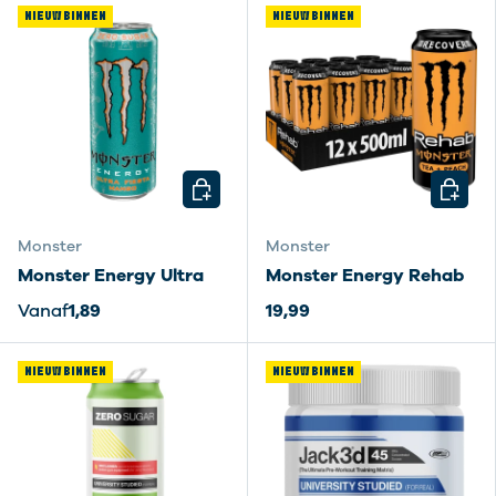
NIEUW BINNEN
NIEUW BINNEN
KIES MOGELIJKHEDEN
KIES M
Monster
Monster
Monster Energy Ultra
Monster Energy Rehab
Vanaf
1,89
19,99
NIEUW BINNEN
NIEUW BINNEN