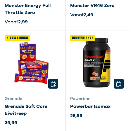
Monster Energy Full
Monster VR46 Zero
Throttle Zero
Vanaf
2,49
Vanaf
2,99
NIEUW BINNEN
NIEUW BINNEN
KIES MOGELIJKHEDEN
KIES M
Grenade
Powerbar
Grenade Soft Core
Powerbar Isomax
Eiwitreep
25,99
39,99