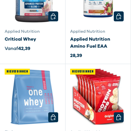
KIES MOGELIJKHEDEN
KIES M
Applied Nutrition
Applied Nutrition
Critical Whey
Applied Nutrition
Amino Fuel EAA
Vanaf
42,39
28,39
NIEUW BINNEN
NIEUW BINNEN
KIES MOGELIJKHEDEN
KIES M