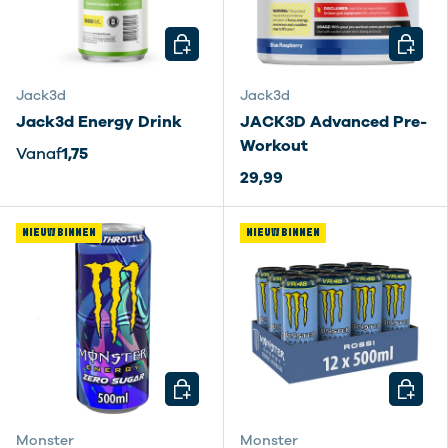
KIES MOGELIJKHEDEN
KIES M
Jack3d
Jack3d
Jack3d Energy Drink
JACK3D Advanced Pre-
Workout
Vanaf
1,75
29,99
NIEUW BINNEN
NIEUW BINNEN
KIES MOGELIJKHEDEN
KIES M
Monster
Monster