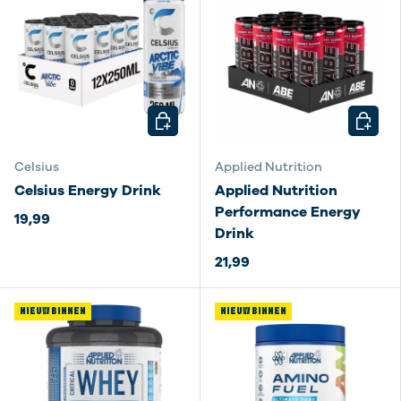
KIES MOGELIJKHEDEN
KIES M
Celsius
Applied Nutrition
Celsius Energy Drink
Applied Nutrition
Performance Energy
19,99
Drink
21,99
NIEUW BINNEN
NIEUW BINNEN