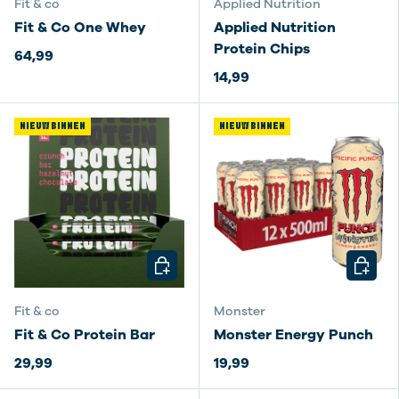
Fit & co
Applied Nutrition
Fit & Co One Whey
Applied Nutrition
Protein Chips
64,99
14,99
NIEUW BINNEN
NIEUW BINNEN
KIES MOGELIJKHEDEN
KIES M
Fit & co
Monster
Fit & Co Protein Bar
Monster Energy Punch
29,99
19,99