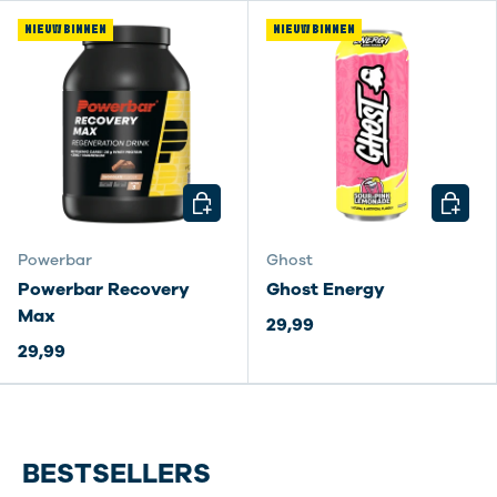
NIEUW BINNEN
NIEUW BINNEN
KIES MOGELIJKHEDEN
KIES M
Powerbar
Ghost
Powerbar Recovery
Ghost Energy
Max
29,99
29,99
BESTSELLERS