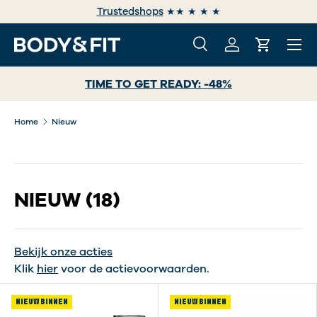
Trustedshops
★★ ★ ★ ★
GA NAAR INHOUD
Menu
Zoeken
Inloggen
Winkelwa
Zoeken
Zoeken
TIME TO GET READY: -48%
Home
Nieuw
NIEUW
(18)
Bekijk onze acties
Klik
hier
voor de actievoorwaarden.
NIEUW BINNEN
NIEUW BINNEN