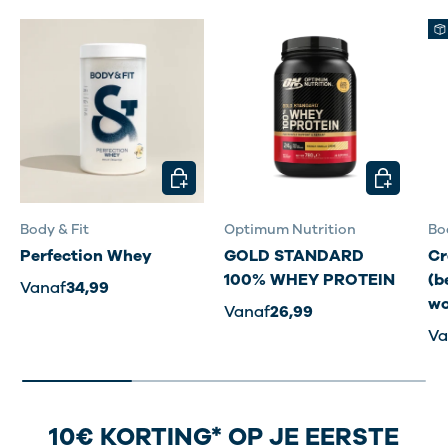
KIES MOGELIJKHEDEN
KIES MOG
Body & Fit
Optimum Nutrition
Bo
Perfection Whey
GOLD STANDARD
Cr
100% WHEY PROTEIN
(b
Vanaf
34,99
wo
Vanaf
26,99
Va
10€ KORTING* OP JE EERSTE