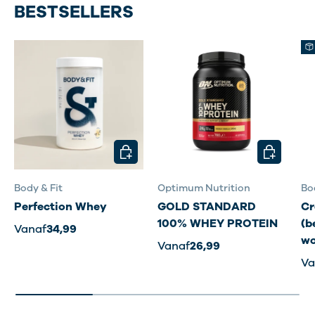
BESTSELLERS
KIES MOGELIJKHEDEN
KIES MOG
Body & Fit
Optimum Nutrition
Bo
Perfection Whey
GOLD STANDARD
Cr
100% WHEY PROTEIN
(b
Vanaf
34,99
wo
Vanaf
26,99
Va