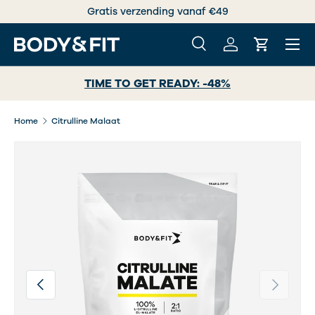
zending vanaf €49
Vooruitgang zit i
GA NAAR INHOUD
Menu
Zoeken
Inloggen
Winkelwa
Zoeken
Zoeken
TIME TO GET READY: -48%
Home
Citrulline Malaat
Afbeelding 2 is nu beschikbaar in gallerij-weergave
Vorige
Volgende