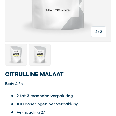
van
2
/
2
Laad afbeelding 1 in gallerij-weergave
Laad afbeelding 2 in gallerij-weergave
CITRULLINE MALAAT
Body & Fit
2 tot 3 maanden verpakking
100 doseringen per verpakking
Verhouding 2:1