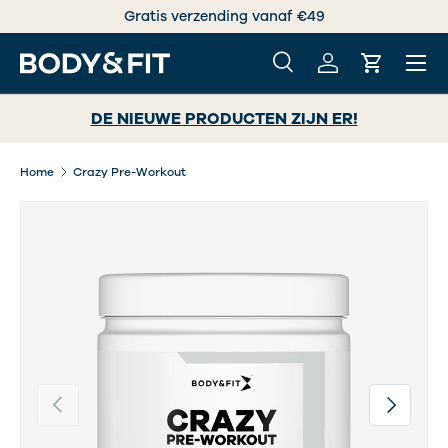
Gratis verzending vanaf €49
GA NAAR INHOUD
Menu
Zoeken
Inloggen
Winkelwa
Zoeken
Zoeken
DE NIEUWE PRODUCTEN ZIJN ER!
Home
Crazy Pre-Workout
Vorige
Volgende