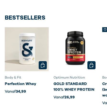
BESTSELLERS
KIES MOGELIJKHEDEN
KIES MOG
Body & Fit
Optimum Nutrition
Bo
Perfection Whey
GOLD STANDARD
Cr
100% WHEY PROTEIN
(b
Vanaf
34,99
wo
Vanaf
26,99
Va