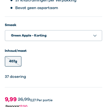
37 knaltrainingen per verpakking
Bevat geen aspartaam
Smaak
Green Apple - Korting
Inhoud/maat
407g
37 dosering
37 dosering
37 dosering
9,99
26,99
0,27
Per portie
Bespaar
17,00