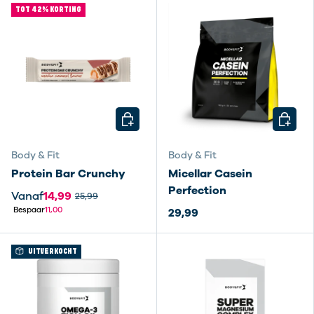
TOT 42% KORTING
KIES MOGELIJKHEDEN
KIES M
Body & Fit
Body & Fit
Protein Bar Crunchy
Micellar Casein
Perfection
Vanaf
14,99
25,99
Bespaar
11,00
29,99
UITVERKOCHT