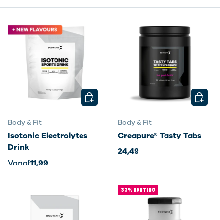
KIES MOGELIJKHEDEN
KIES M
Body & Fit
Body & Fit
Isotonic Electrolytes
Creapure® Tasty Tabs
Drink
24,49
Vanaf
11,99
33% KORTING