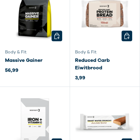
KIES MOGELIJKHEDEN
KIES M
Body & Fit
Body & Fit
Massive Gainer
Reduced Carb
Eiwitbrood
56,99
3,99