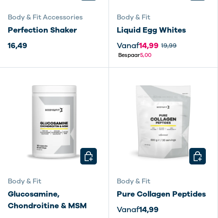
Body & Fit Accessories
Body & Fit
Perfection Shaker
Liquid Egg Whites
16,49
Vanaf
14,99
19,99
Bespaar
5,00
KIES MOGELIJKHEDEN
KIES M
Body & Fit
Body & Fit
Glucosamine,
Pure Collagen Peptides
Chondroitine & MSM
Vanaf
14,99