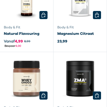
KIES MOGELIJKHEDEN
KIES M
Body & Fit
Body & Fit
Natural Flavouring
Magnesium Citraat
Vanaf
4,99
23,99
8,99
Bespaar
4,00
KIES MOGELIJKHEDEN
KIES M