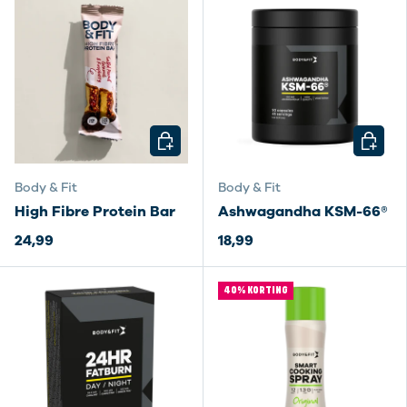
KIES MOGELIJKHEDEN
KIES M
Body & Fit
Body & Fit
High Fibre Protein Bar
Ashwagandha KSM-66®
24,99
18,99
40% KORTING