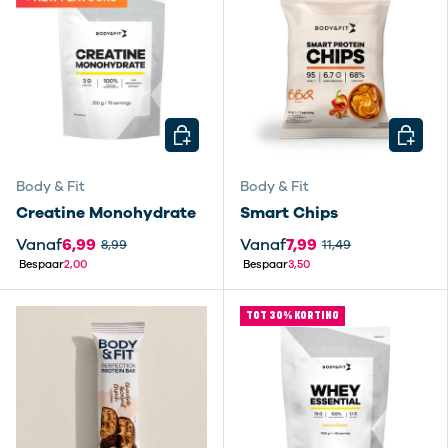
KIES MOGELIJKHEDEN
KIES M
Body & Fit
Body & Fit
Creatine Monohydrate
Smart Chips
Vanaf
6,99
Vanaf
7,99
8,99
11,49
Bespaar
2,00
Bespaar
3,50
TOT 30% KORTING