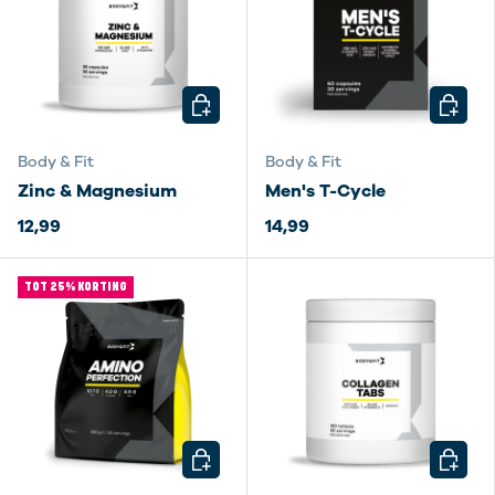
KIES MOGELIJKHEDEN
KIES M
Body & Fit
Body & Fit
Zinc & Magnesium
Men's T-Cycle
12,99
14,99
TOT 25% KORTING
KIES MOGELIJKHEDEN
KIES M