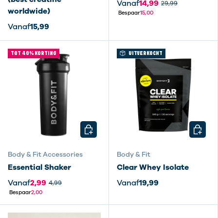
Vanaf
14,99
29,99
worldwide)
Bespaar
15,00
Vanaf
15,99
TOT 40% KORTING
UITVERKOCHT
KIES MOGELIJKHEDEN
KIES M
Body & Fit Accessories
Body & Fit
Essential Shaker
Clear Whey Isolate
Vanaf
2,99
Vanaf
19,99
4,99
Bespaar
2,00