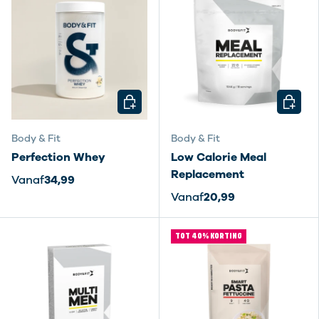
KIES MOGELIJKHEDEN
KIES M
Body & Fit
Body & Fit
Perfection Whey
Low Calorie Meal
Replacement
Vanaf
34,99
Vanaf
20,99
TOT 40% KORTING