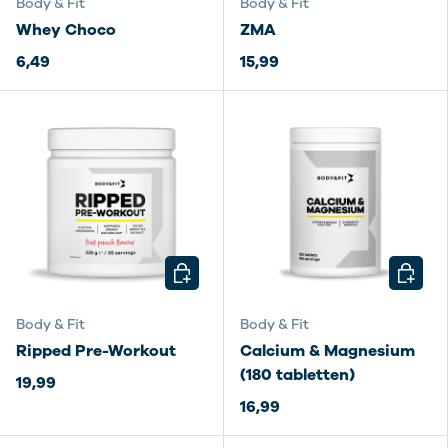
Body & Fit
Body & Fit
Whey Choco
ZMA
6,49
15,99
KIES MOGELIJKHEDEN
KIES M
Body & Fit
Body & Fit
Ripped Pre-Workout
Calcium & Magnesium
(180 tabletten)
19,99
16,99