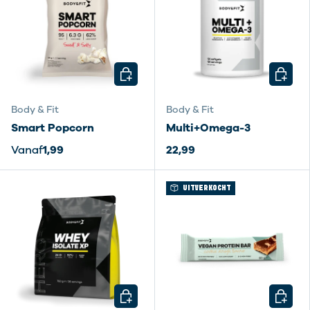
KIES MOGELIJKHEDEN
KIES M
Body & Fit
Body & Fit
Smart Popcorn
Multi+Omega-3
Vanaf
1,99
22,99
UITVERKOCHT
KIES MOGELIJKHEDEN
KIES M