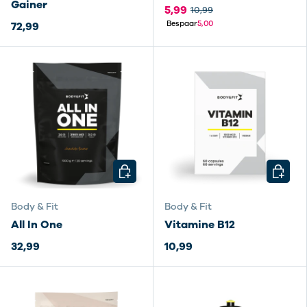
Gainer
5,99
10,99
Bespaar
5,00
72,99
KIES MOGELIJKHEDEN
KIES M
Body & Fit
Body & Fit
All In One
Vitamine B12
32,99
10,99