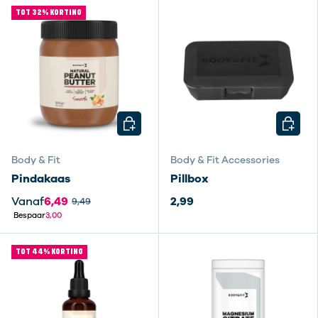
TOT 32% KORTING
KIES MOGELIJKHEDEN
KIES M
Body & Fit
Body & Fit Accessories
Pindakaas
Pillbox
Vanaf
6,49
2,99
9,49
Bespaar
3,00
TOT 44% KORTING