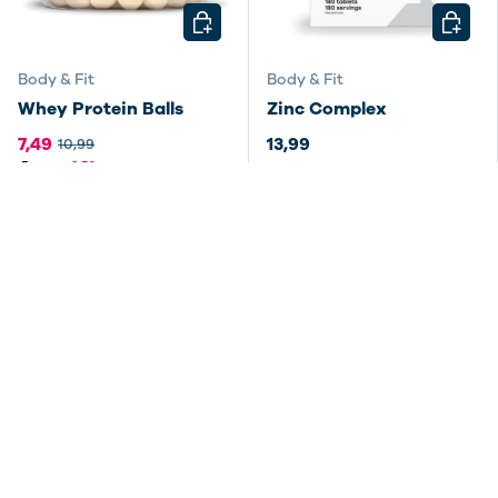
KIES MOGELIJKHEDEN
KIES M
Body & Fit
Body & Fit
Whey Protein Balls
Zinc Complex
7,49
13,99
10,99
Bespaar
3,50
KIES MOGELIJKHEDEN
KIES M
Body & Fit
Body & Fit
L-Arginine Poeder
Erwten Proteïne