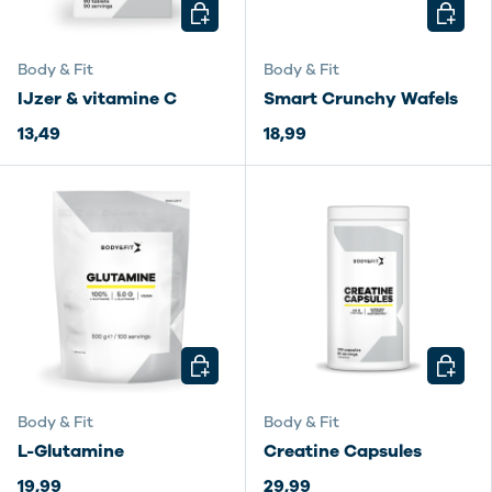
KIES MOGELIJKHEDEN
KIES M
Body & Fit
Body & Fit
IJzer & vitamine C
Smart Crunchy Wafels
13,49
18,99
KIES MOGELIJKHEDEN
KIES M
Body & Fit
Body & Fit
L-Glutamine
Creatine Capsules
19,99
29,99