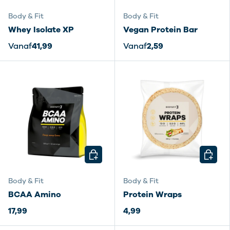
Body & Fit
Body & Fit
Whey Isolate XP
Vegan Protein Bar
Vanaf
41,99
Vanaf
2,59
KIES MOGELIJKHEDEN
KIES M
Body & Fit
Body & Fit
BCAA Amino
Protein Wraps
17,99
4,99