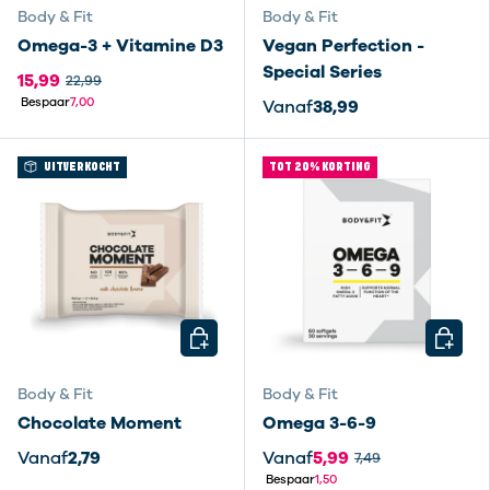
Body & Fit
Body & Fit
Omega-3 + Vitamine D3
Vegan Perfection -
Special Series
15,99
22,99
Bespaar
7,00
Vanaf
38,99
UITVERKOCHT
TOT 20% KORTING
KIES MOGELIJKHEDEN
KIES M
Body & Fit
Body & Fit
Chocolate Moment
Omega 3-6-9
Vanaf
2,79
Vanaf
5,99
7,49
Bespaar
1,50