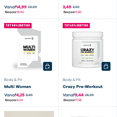
Vanaf
14,99
3,49
29,99
3,99
Bespaar
15,00
Bespaar
0,50
TOT 50% KORTING
TOT 65% KORTING
KIES MOGELIJKHEDEN
KIES M
Body & Fit
Body & Fit
Multi Women
Crazy Pre-Workout
Vanaf
4,25
Vanaf
9,44
8,49
26,99
Bespaar
4,24
Bespaar
17,55