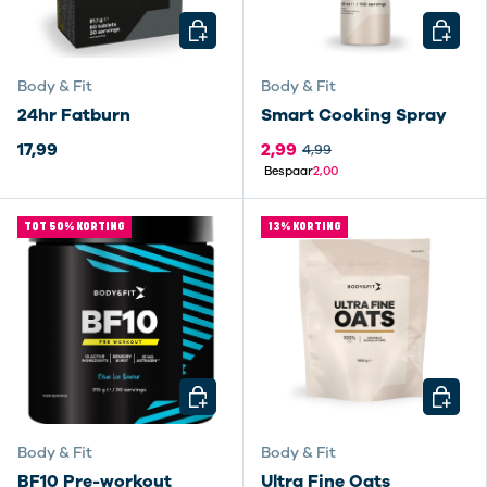
KIES MOGELIJKHEDEN
KIES M
Body & Fit
Body & Fit
24hr Fatburn
Smart Cooking Spray
17,99
2,99
4,99
Bespaar
2,00
TOT 50% KORTING
13% KORTING
KIES MOGELIJKHEDEN
KIES M
Body & Fit
Body & Fit
BF10 Pre-workout
Ultra Fine Oats