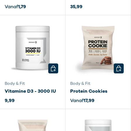
Vanaf
1,79
35,99
KIES MOGELIJKHEDEN
KIES M
Body & Fit
Body & Fit
Vitamine D3 - 3000 IU
Protein Cookies
9,99
Vanaf
17,99