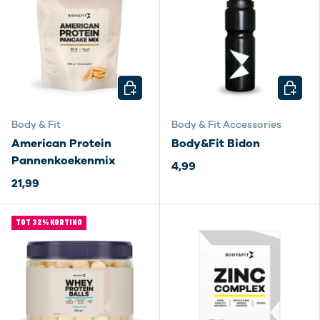
KIES MOGELIJKHEDEN
KIES M
Body & Fit
Body & Fit Accessories
American Protein
Body&Fit Bidon
Pannenkoekenmix
4,99
21,99
TOT 32% KORTING