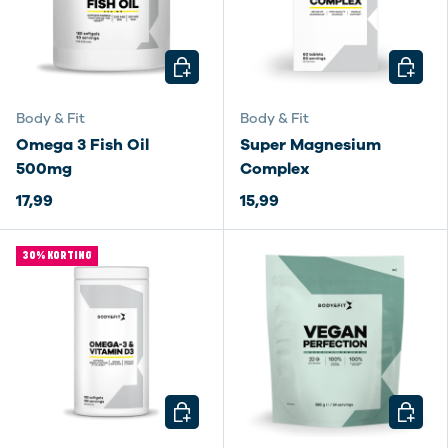
KIES MOGELIJKHEDEN
KIES M
Body & Fit
Body & Fit
Omega 3 Fish Oil
Super Magnesium
500mg
Complex
17,99
15,99
30% KORTING
KIES MOGELIJKHEDEN
KIES M