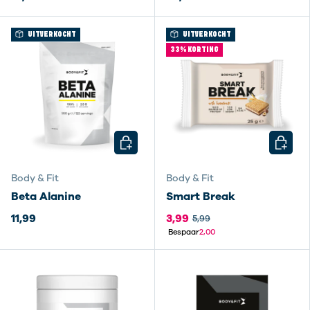
UITVERKOCHT
UITVERKOCHT
33% KORTING
KIES MOGELIJKHEDEN
KIES M
Body & Fit
Body & Fit
Beta Alanine
Smart Break
11,99
3,99
5,99
Bespaar
2,00