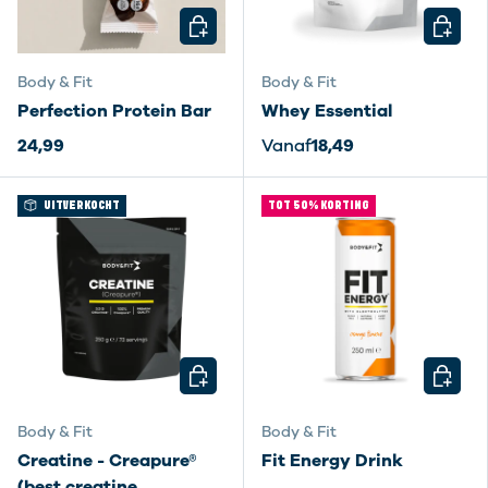
KIES MOGELIJKHEDEN
KIES M
Body & Fit
Body & Fit
Perfection Protein Bar
Whey Essential
24,99
Vanaf
18,49
UITVERKOCHT
TOT 50% KORTING
KIES MOGELIJKHEDEN
KIES M
Body & Fit
Body & Fit
Creatine - Creapure®
Fit Energy Drink
(best creatine