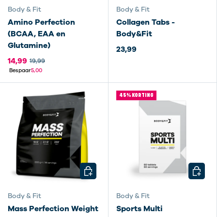
Body & Fit
Body & Fit
Amino Perfection
Collagen Tabs -
(BCAA, EAA en
Body&Fit
Glutamine)
23,99
14,99
19,99
Bespaar
5,00
45% KORTING
KIES MOGELIJKHEDEN
KIES M
Body & Fit
Body & Fit
Mass Perfection Weight
Sports Multi