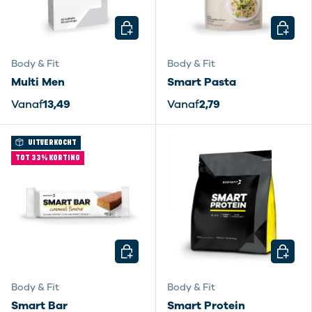
KIES MOGELIJKHEDEN
KIES M
Body & Fit
Body & Fit
Multi Men
Smart Pasta
Vanaf
13,49
Vanaf
2,79
UITVERKOCHT
TOT 33% KORTING
KIES MOGELIJKHEDEN
KIES M
Body & Fit
Body & Fit
Smart Bar
Smart Protein