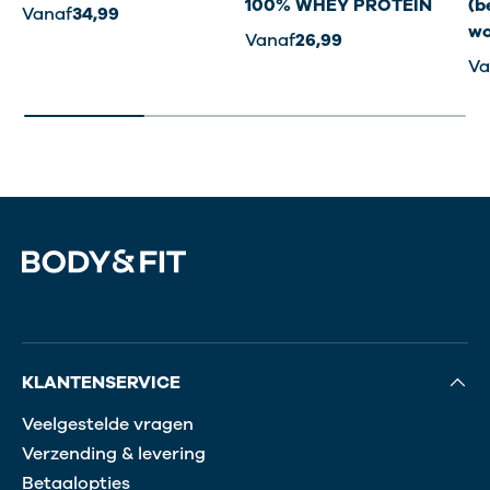
100% WHEY PROTEIN
(b
Vanaf
34,99
wo
Vanaf
26,99
Va
KLANTENSERVICE
Veelgestelde vragen
Verzending & levering
Betaalopties