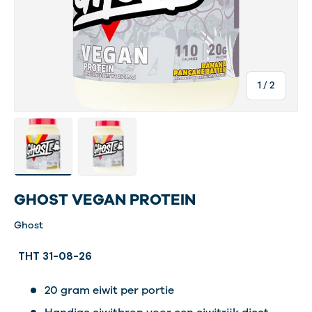
van
1
/
2
Laad afbeelding 1 in gallerij-weergave
Laad afbeelding 5 in gallerij-weergave
GHOST VEGAN PROTEIN
Ghost
THT 31-08-26
20 gram eiwit per portie