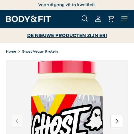
Vooruitgang zit in kwaliteit.
GA NAAR INHOUD
Menu
Zoeken
Inloggen
Winkelwa
Zoeken
Zoeken
DE NIEUWE PRODUCTEN ZIJN ER!
Home
Ghost Vegan Protein
Vorige
Volgende