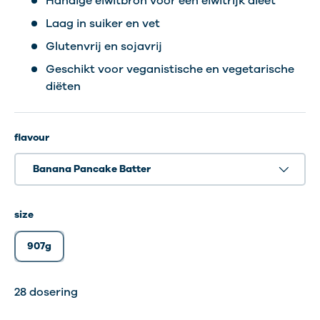
Handige eiwitbron voor een eiwitrijk dieet
Laag in suiker en vet
Glutenvrij en sojavrij
Geschikt voor veganistische en vegetarische
diëten
flavour
Banana Pancake Batter
size
907g
28 dosering
28 dosering
28 dosering
28 dosering