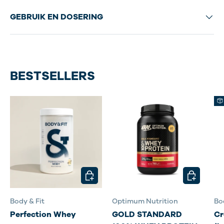
GEBRUIK EN DOSERING
BESTSELLERS
KIES MOGELIJKHEDEN
KIES MOG
Body & Fit
Optimum Nutrition
Bo
Perfection Whey
GOLD STANDARD
Cr