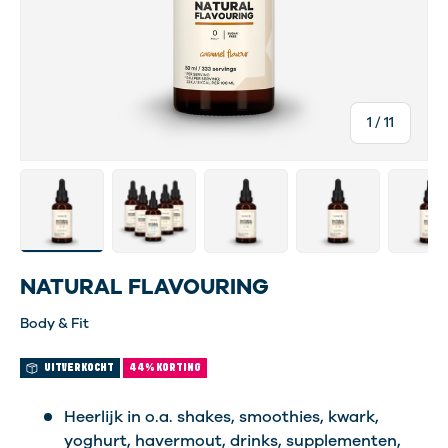
van
1
/
11
Laad afbeelding 2 in gallerij-weergave
Laad afbeelding 9 in gallerij-weergave
Laad afbeelding 10 in gallerij-
Laad afbeelding 11 
Laad af
NATURAL FLAVOURING
Body & Fit
UITVERKOCHT
44% KORTING
Heerlijk in o.a. shakes, smoothies, kwark,
yoghurt, havermout, drinks, supplementen,