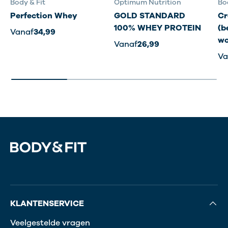
Body & Fit
Optimum Nutrition
Bo
Perfection Whey
GOLD STANDARD
Cr
100% WHEY PROTEIN
(b
Vanaf
34,99
wo
Vanaf
26,99
Va
KLANTENSERVICE
Veelgestelde vragen