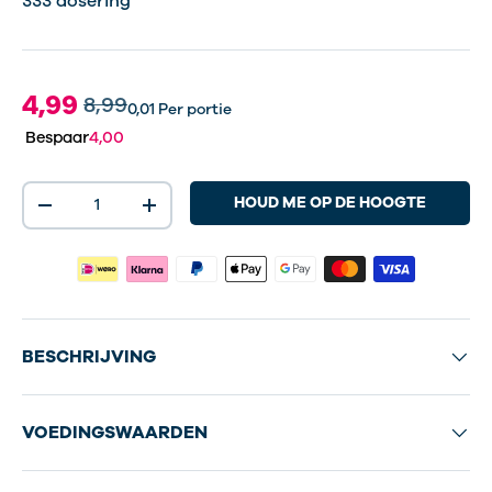
333 dosering
4,99
8,99
0,01
Per portie
Bespaar
4,00
Aantal
HOUD ME OP DE HOOGTE
-
+
BESCHRIJVING
VOEDINGSWAARDEN