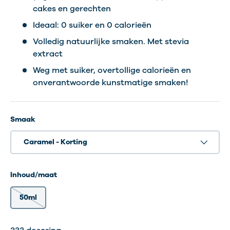
cakes en gerechten
Ideaal: 0 suiker en 0 calorieën
Volledig natuurlijke smaken. Met stevia
extract
Weg met suiker, overtollige calorieën en
onverantwoorde kunstmatige smaken!
Smaak
Caramel - Korting
Inhoud/maat
50ml
333 dosering
333 dosering
333 dosering
333 dosering
333 dosering
333 dosering
333 dosering