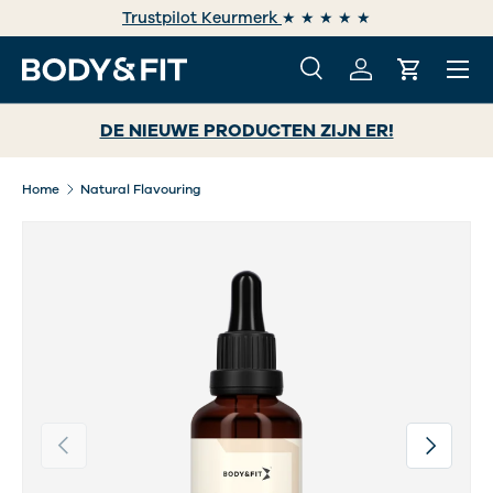
Trustpilot Keurmerk
★ ★ ★ ★ ★
GA NAAR INHOUD
Menu
Zoeken
Inloggen
Winkelwa
Zoeken
Zoeken
DE NIEUWE PRODUCTEN ZIJN ER!
Home
Natural Flavouring
Vorige
Volgende