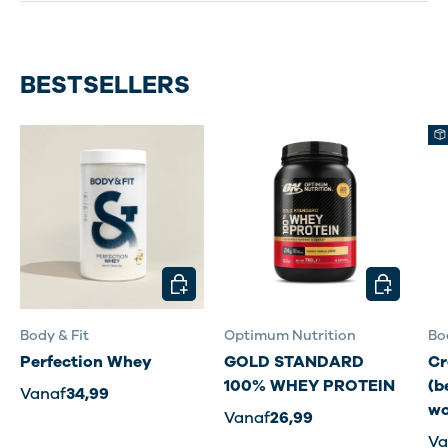
BESTSELLERS
KIES MOGELIJKHEDEN
KIES MOG
Body & Fit
Optimum Nutrition
Bo
Perfection Whey
GOLD STANDARD
Cr
100% WHEY PROTEIN
(b
Vanaf
34,99
wo
Vanaf
26,99
Va