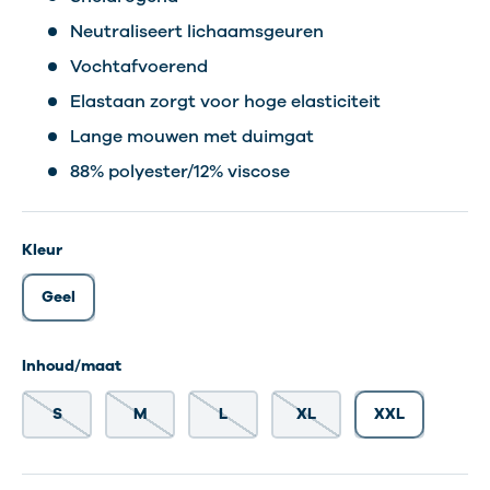
Neutraliseert lichaamsgeuren
Vochtafvoerend
Elastaan zorgt voor hoge elasticiteit
Lange mouwen met duimgat
88% polyester/12% viscose
Kleur
Geel
Inhoud/maat
S
M
L
XL
XXL