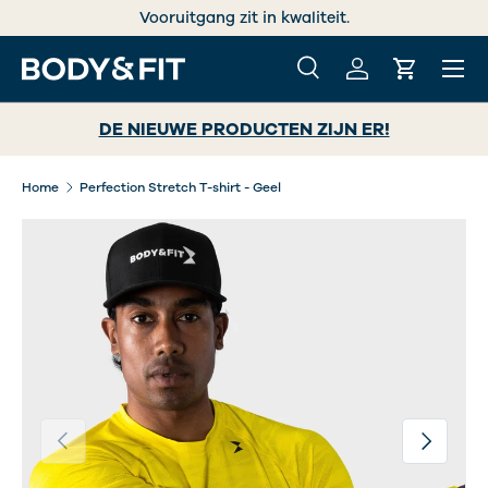
Vooruitgang zit in kwaliteit.
GA NAAR INHOUD
Menu
Zoeken
Inloggen
Winkelwa
Zoeken
Zoeken
DE NIEUWE PRODUCTEN ZIJN ER!
Home
Perfection Stretch T-shirt - Geel
Vorige
Volgende