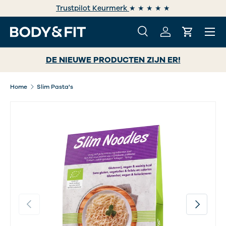
Trustpilot Keurmerk
★ ★ ★ ★ ★
GA NAAR INHOUD
Menu
Zoeken
Inloggen
Winkelwa
Zoeken
Zoeken
DE NIEUWE PRODUCTEN ZIJN ER!
Home
Slim Pasta's
Vorige
Volgende