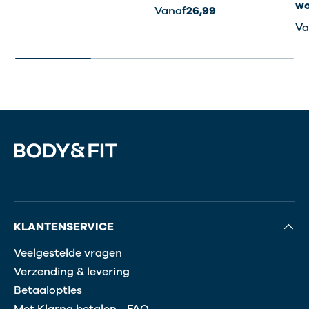
wo
Vanaf
26,99
Va
KLANTENSERVICE
Veelgestelde vragen
Verzending & levering
Betaalopties