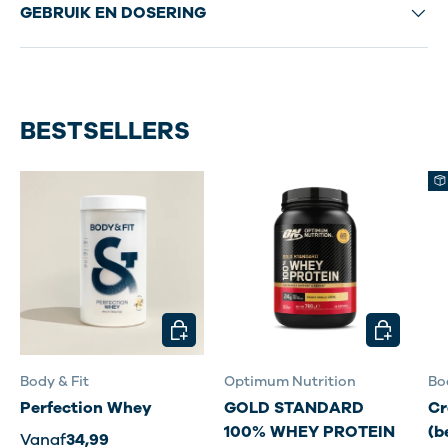
GEBRUIK EN DOSERING
BESTSELLERS
KIES MOGELIJKHEDEN
KIES MOG
Body & Fit
Optimum Nutrition
Bo
Perfection Whey
GOLD STANDARD
Cr
100% WHEY PROTEIN
(b
Vanaf
34,99