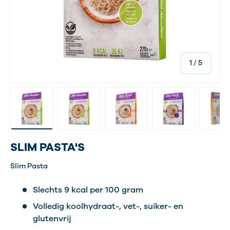
van
1
/
5
Laad afbeelding 1 in gallerij-weergave
Laad afbeelding 5 in gallerij-weergave
Laad afbeelding 6 in gallerij-w
Laad afbeelding 7 i
Laad af
SLIM PASTA'S
Slim Pasta
Slechts 9 kcal per 100 gram
Volledig koolhydraat-, vet-, suiker- en
glutenvrij