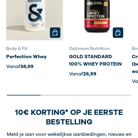
KIES MOGELIJKHEDEN
KIES MOG
Body & Fit
Optimum Nutrition
Bo
Perfection Whey
GOLD STANDARD
Cr
100% WHEY PROTEIN
(b
Vanaf
34,99
wo
Vanaf
26,99
Va
10€ KORTING* OP JE EERSTE
BESTELLING
Meld je aan voor wekelijkse aanbiedingen, nieuws en