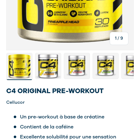
de
1
/
9
Charger l’image 1 dans la vue de galerie
Charger l’image 27 dans la vue de galerie
Charger l’image 28 dans la vue 
Charger l’image 29 
Charger
C4 ORIGINAL PRE-WORKOUT
Cellucor
Un pre-workout à base de créatine
Contient de la caféine
Excellente solubilité pour une sensation