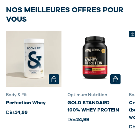
NOS MEILLEURES OFFRES POUR
VOUS
CHOISIR LES OPTIONS
CHOISIR L
Body & Fit
Optimum Nutrition
Bo
Perfection Whey
GOLD STANDARD
Cr
100% WHEY PROTEIN
(b
Dès
34,99
wo
Dès
24,99
Dè