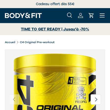
Cadeau offert dès 55€
ALLER AU CONTENU
Menu
Recherche
Se connecter
Panier
Recherche
Rechercher
TIME TO GET READY | Jusqu'à -70%
Accueil
C4 Original Pre-workout
Précédent
Suivant